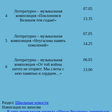
07.05
Литературно – музыкальная
4
композиция «Поклонимся
13.35
Великим тем годам!»
07.05
Литературно – музыкальная
5
композиция «Неугасима память
14.25
поколений»
06.05
Литературно – музыкальная
композиция «От той войны
6
ничто не оторвет. Мы слиты с
13.00
нею памятью и сердцем…»
Раздел:
Школьные новости
Навигация по записям
←
В сети атомклассов проекта «Школа Росатома» завершился