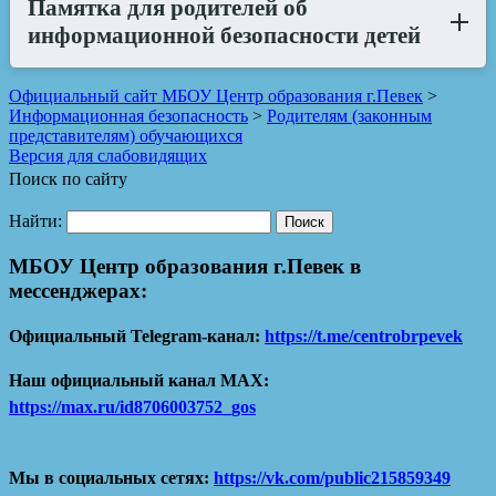
Памятка для родителей об
информационной безопасности детей
Официальный сайт МБОУ Центр образования г.Певек
>
Информационная безопасность
>
Родителям (законным
представителям) обучающихся
Версия для слабовидящих
Поиск по сайту
Найти:
МБОУ Центр образования г.Певек в
мессенджерах:
Официальный Telegram-канал:
https://t.me/centrobrpevek
Наш официальный канал MAX:
https://max.ru/id8706003752_gos
Мы в социальных сетях:
https://vk.com/public215859349