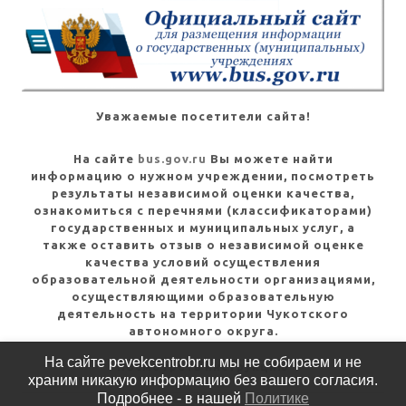
Уважаемые посетители сайта!
На сайте
bus.gov.ru
Вы можете найти
информацию о нужном учреждении, посмотреть
результаты независимой оценки качества,
ознакомиться с перечнями (классификаторами)
государственных и муниципальных услуг, а
также оставить отзыв о независимой оценке
качества условий осуществления
образовательной деятельности организациями,
осуществляющими образовательную
деятельность на территории Чукотского
автономного округа.
На сайте pevekcentrobr.ru мы не собираем и не
Посмотреть инструкцию
храним никакую информацию без вашего согласия.
Подробнее - в нашей
Политике