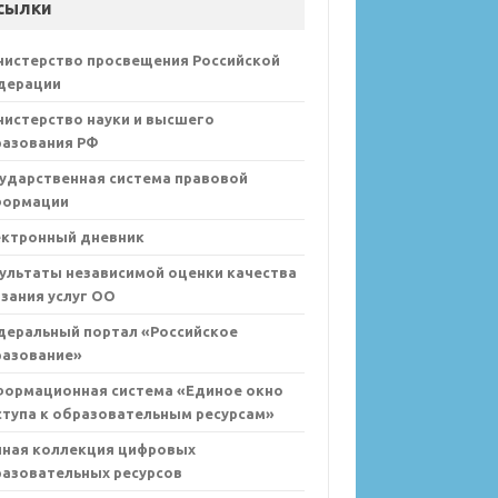
сылки
нистерство просвещения Российской
дерации
истерство науки и высшего
разования РФ
ударственная система правовой
формации
ектронный дневник
ультаты независимой оценки качества
зания услуг ОО
деральный портал «Российское
разование»
формационная система «Единое окно
тупа к образовательным ресурсам»
иная коллекция цифровых
азовательных ресурсов