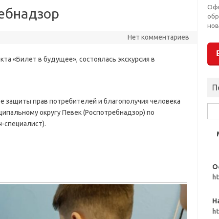
Оф
ребнадзор
обр
нов
Нет комментариев
екта «Билет в будущее», состоялась экскурсия в
П
е защиты прав потребителей и благополучия человека
Най
ципальному округу Певек (Роспотребнадзор) по
ч-специалист).
О
h
Н
h