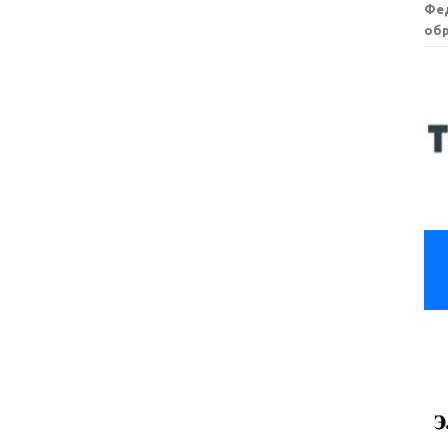
Фе
обр