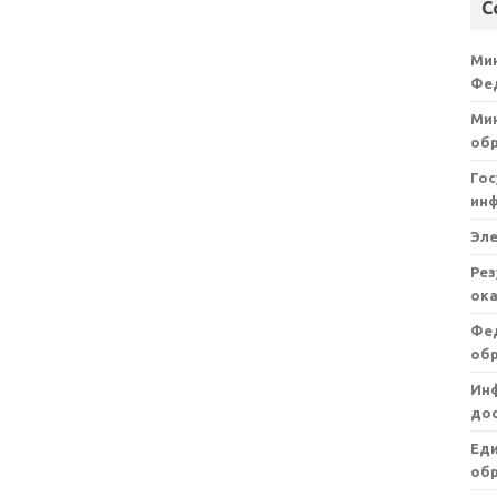
С
Ми
Фе
Мин
об
Гос
ин
Эл
Рез
ока
Фе
об
Ин
дос
Ед
обр