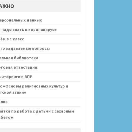
АЖНО
персональных данных
 надо знать о коронавирусе
ём в 1 класс
сто задаваемые вопросы
ольная библиотека
оговая аттестация
иторинги и ВПР
с «Основы религиозных культур и
тской этики»
ылки
ятка по работе с детьми с сахарным
абетом