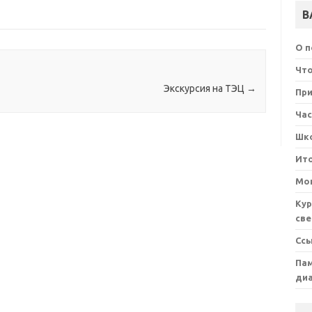
В
О 
Что
Экскурсия на ТЭЦ
→
При
Ча
Шк
Ит
Мон
Кур
све
Сс
Пам
ди