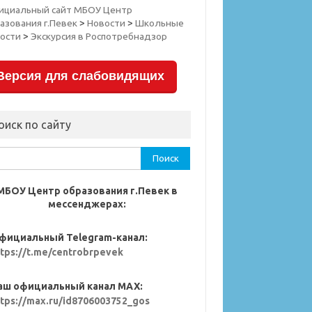
ициальный сайт МБОУ Центр
азования г.Певек
>
Новости
>
Школьные
ости
>
Экскурсия в Роспотребнадзор
Версия для слабовидящих
оиск по сайту
ти:
МБОУ Центр образования г.Певек в
мессенджерах:
фициальный Telegram-канал:
ttps://t.me/centrobrpevek
аш официальный канал MAX:
ttps://max.ru/id8706003752_gos