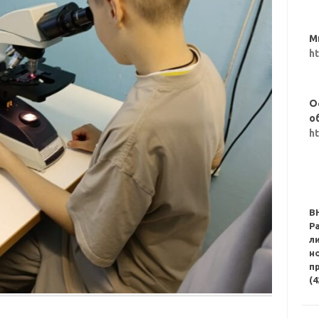
М
h
О
о
h
В
Р
л
н
п
(4