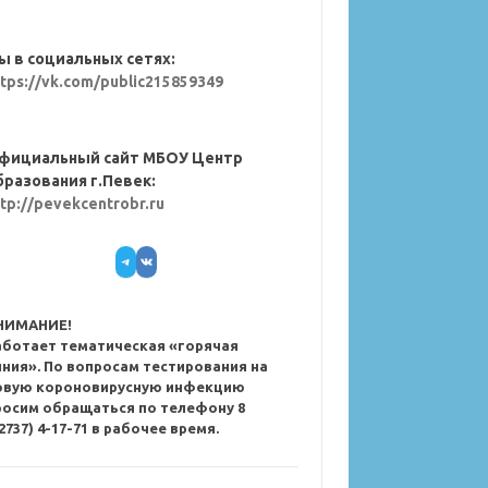
ы в социальных сетях:
ttps://vk.com/public215859349
фициальный сайт МБОУ Центр
бразования г.Певек:
ttp://pevekcentrobr.ru
Telegram
VK
НИМАНИЕ!
аботает тематическая «горячая
иния». По вопросам тестирования на
овую короновирусную инфекцию
росим обращаться по телефону 8
2737) 4-17-71 в рабочее время.