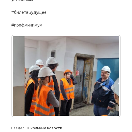
#билетвБудущее
#профминимум
Раздел:
Школьные новости