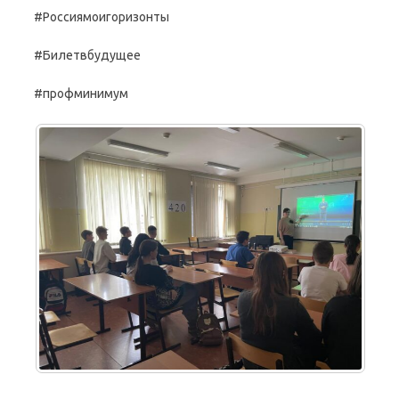
#Россиямоигоризонты
#Билетвбудущее
#профминимум