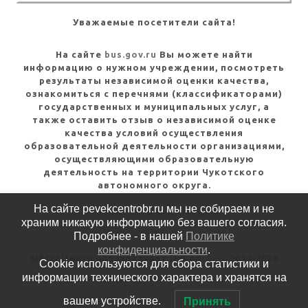
Уважаемые посетители сайта!
На сайте
bus.gov.ru
Вы можете найти
информацию о нужном учреждении, посмотреть
результаты независимой оценки качества,
ознакомиться с перечнями (классификаторами)
государственных и муниципальных услуг, а
также оставить отзыв о независимой оценке
качества условий осуществления
образовательной деятельности организациями,
осуществляющими образовательную
деятельность на территории Чукотского
автономного округа.
На сайте pevekcentrobr.ru мы не собираем и не
Посмотреть инструкцию
храним никакую информацию без вашего согласия.
Подробнее - в нашей
Политике
конфиденциальности
.
МБОУ Центр образования г.Певек
2014-2026
Cookie используются для сбора статистики и
информации технического характера и хранятся на
Политика конфиденциальности
вашем устройстве.
Принять