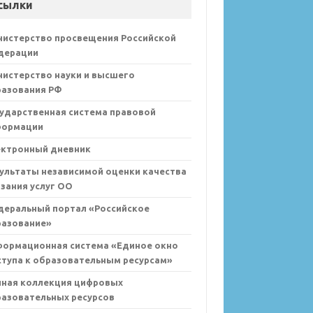
сылки
нистерство просвещения Российской
дерации
истерство науки и высшего
разования РФ
ударственная система правовой
формации
ектронный дневник
ультаты независимой оценки качества
зания услуг ОО
деральный портал «Российское
разование»
формационная система «Единое окно
тупа к образовательным ресурсам»
иная коллекция цифровых
азовательных ресурсов