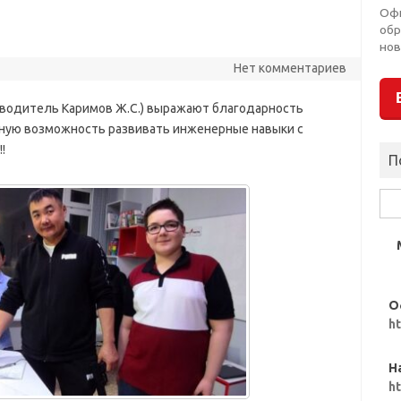
Оф
обр
нов
Нет комментариев
оводитель Каримов Ж.С.) выражают благодарность
нную возможность развивать инженерные навыки с
!
П
Най
О
h
Н
h