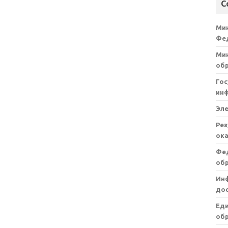
С
Ми
Фе
Мин
об
Гос
ин
Эл
Рез
ока
Фе
об
Ин
дос
Ед
обр