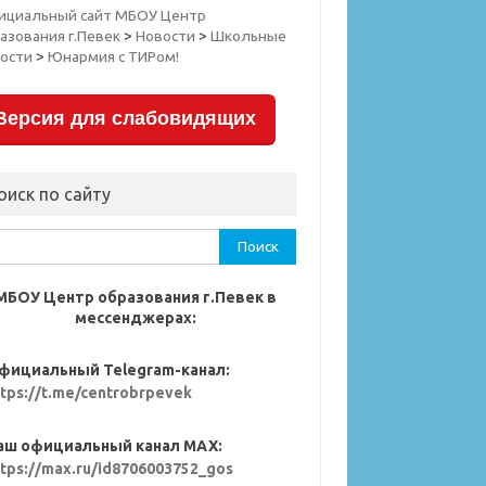
ициальный сайт МБОУ Центр
азования г.Певек
>
Новости
>
Школьные
ости
>
Юнармия с ТИРом!
Версия для слабовидящих
оиск по сайту
ти:
МБОУ Центр образования г.Певек в
мессенджерах:
фициальный Telegram-канал:
ttps://t.me/centrobrpevek
аш официальный канал MAX:
ttps://max.ru/id8706003752_gos