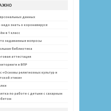
АЖНО
персональных данных
 надо знать о коронавирусе
ём в 1 класс
сто задаваемые вопросы
ольная библиотека
оговая аттестация
иторинги и ВПР
с «Основы религиозных культур и
тской этики»
ылки
ятка по работе с детьми с сахарным
абетом