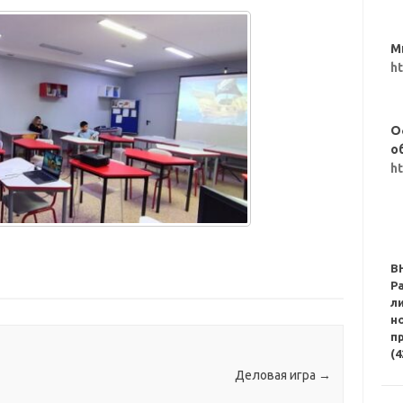
М
h
О
о
h
В
Р
л
н
п
(4
Деловая игра
→