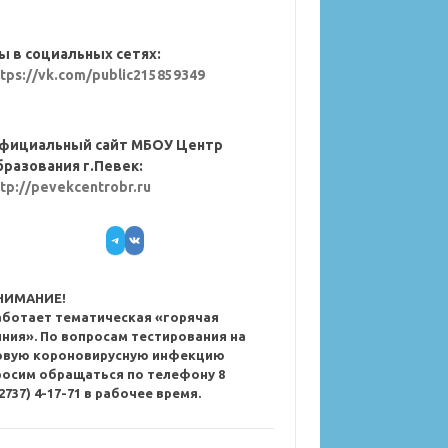
ы в социальных сетях:
ttps://vk.com/public215859349
фициальный сайт МБОУ Центр
бразования г.Певек:
ttp://pevekcentrobr.ru
Telegram
VK
НИМАНИЕ!
аботает тематическая «горячая
иния». По вопросам тестирования на
овую короновирусную инфекцию
росим обращаться по телефону 8
2737) 4-17-71 в рабочее время.