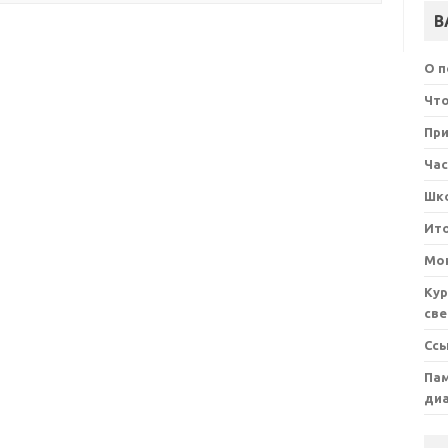
В
О 
Что
При
Ча
Шк
Ит
Мон
Кур
све
Сс
Пам
ди