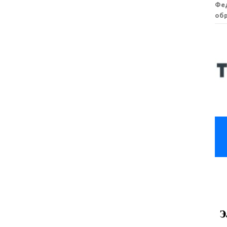
Фе
обр