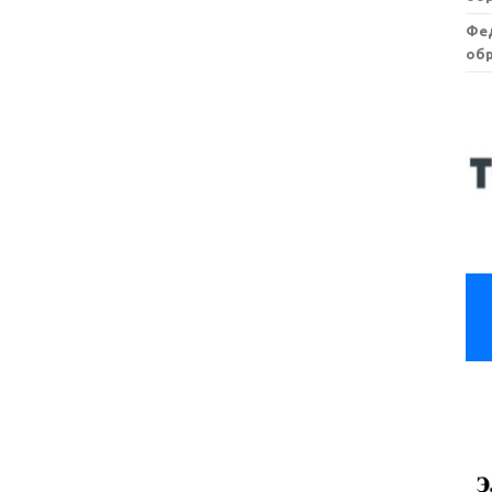
Фе
обр