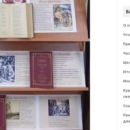
В
О 
Что
При
Ча
Шк
Ит
Мон
Кур
све
Сс
Пам
ди