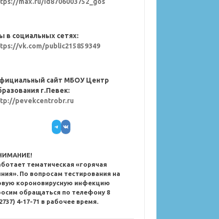
ttps://max.ru/id8706003752_gos
ы в социальных сетях:
ttps://vk.com/public215859349
фициальный сайт МБОУ Центр
бразования г.Певек:
ttp://pevekcentrobr.ru
Telegram
VK
НИМАНИЕ!
аботает тематическая «горячая
иния». По вопросам тестирования на
овую короновирусную инфекцию
росим обращаться по телефону 8
2737) 4-17-71 в рабочее время.