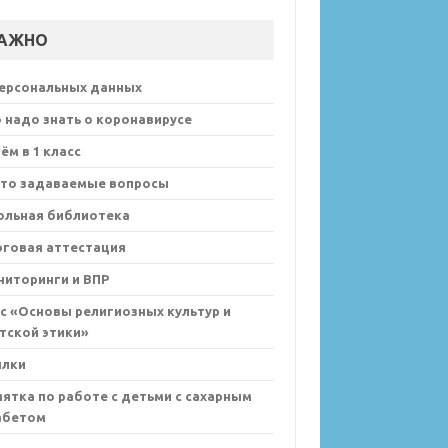
АЖНО
персональных данных
 надо знать о коронавирусе
ём в 1 класс
сто задаваемые вопросы
ольная библиотека
оговая аттестация
иторинги и ВПР
с «Основы религиозных культур и
тской этики»
ылки
ятка по работе с детьми с сахарным
абетом