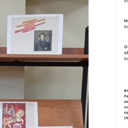
h
М
h
О
о
h
В
Р
л
н
п
(4