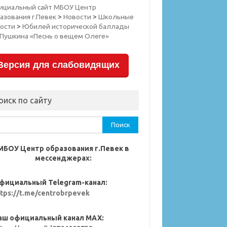
ициальный сайт МБОУ Центр
азования г.Певек
>
Новости
>
Школьные
ости
>
Юбилей исторической баллады
.Пушкина «Песнь о вещем Олеге»
Версия для слабовидящих
оиск по сайту
ти:
МБОУ Центр образования г.Певек в
мессенджерах:
фициальный Telegram-канал:
ttps://t.me/centrobrpevek
аш официальный канал MAX: