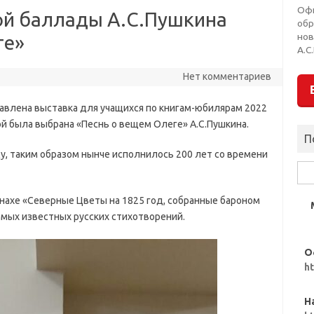
Оф
ой баллады А.С.Пушкина
обр
нов
ге»
А.С
Нет комментариев
авлена выставка для учащихся по книгам-юбилярам 2022
гой была выбрана «Песнь о вещем Олеге» А.С.Пушкина.
П
у, таким образом нынче исполнилось 200 лет со времени
Най
нахе «Северные Цветы на 1825 год, собранные бароном
амых известных русских стихотворений.
О
h
Н