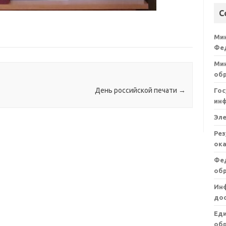
С
Ми
Фе
Мин
об
День российской печати
→
Гос
ин
Эл
Рез
ока
Фе
об
Ин
дос
Ед
обр