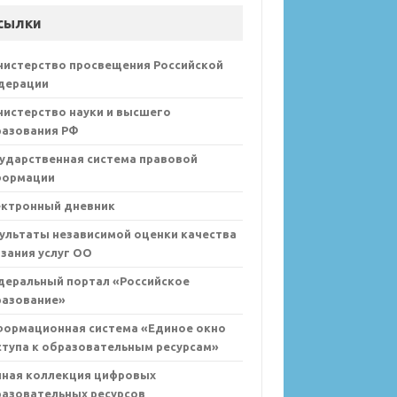
сылки
нистерство просвещения Российской
дерации
истерство науки и высшего
разования РФ
ударственная система правовой
формации
ектронный дневник
ультаты независимой оценки качества
зания услуг ОО
деральный портал «Российское
разование»
формационная система «Единое окно
тупа к образовательным ресурсам»
иная коллекция цифровых
азовательных ресурсов