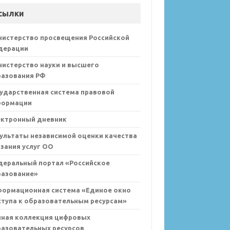
сылки
нистерство просвещения Российской
дерации
истерство науки и высшего
разования РФ
ударственная система правовой
формации
ектронный дневник
ультаты независимой оценки качества
зания услуг ОО
деральный портал «Российское
разование»
формационная система «Единое окно
тупа к образовательным ресурсам»
иная коллекция цифровых
азовательных ресурсов