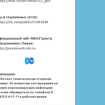
ttps://max.ru/id8706003752_gos
ы в социальных сетях:
ttps://vk.com/public215859349
фициальный сайт МБОУ Центр
бразования г.Певек:
ttp://pevekcentrobr.ru
Telegram
VK
НИМАНИЕ!
аботает тематическая «горячая
иния». По вопросам тестирования на
овую короновирусную инфекцию
росим обращаться по телефону 8
2737) 4-17-71 в рабочее время.