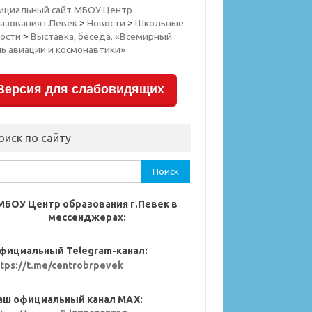
ициальный сайт МБОУ Центр
азования г.Певек
>
Новости
>
Школьные
ости
>
Выставка, беседа. «Всемирный
ь авиации и космонавтики»
Версия для слабовидящих
оиск по сайту
ти:
МБОУ Центр образования г.Певек в
мессенджерах:
фициальный Telegram-канал:
ttps://t.me/centrobrpevek
аш официальный канал MAX: