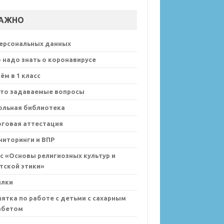
АЖНО
персональных данных
 надо знать о коронавирусе
ём в 1 класс
сто задаваемые вопросы
ольная библиотека
оговая аттестация
иторинги и ВПР
с «Основы религиозных культур и
тской этики»
ылки
ятка по работе с детьми с сахарным
абетом