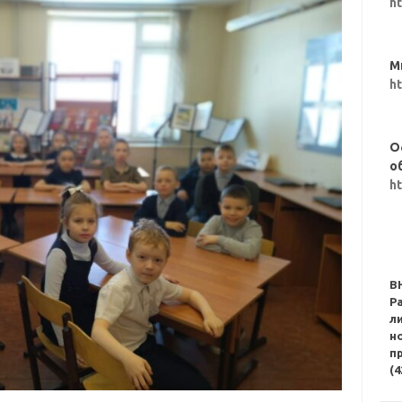
h
М
h
О
о
h
В
Р
л
н
п
(4