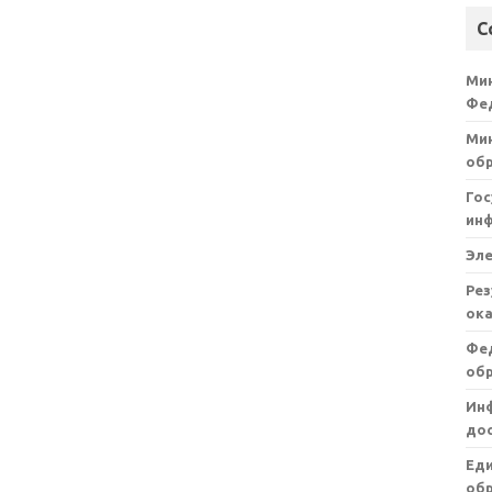
С
Ми
Фе
Мин
об
Гос
ин
Эл
Рез
ока
Фе
об
Ин
дос
Ед
обр