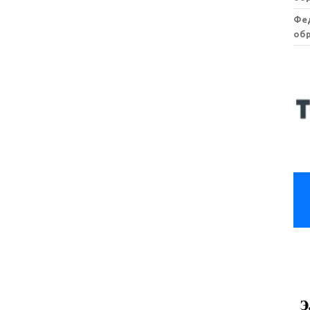
Фе
обр