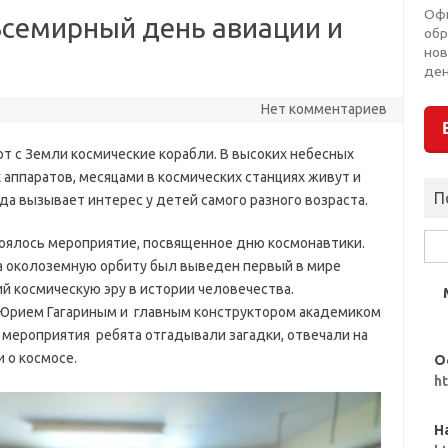
Оф
Всемирный день авиации и
обр
нов
ден
Нет комментариев
ют с Земли космические корабли. В высоких небесных
аппаратов, месяцами в космических станциях живут и
П
да вызывает интерес у детей самого разного возраста.
Най
оялось мероприятие, посвященное дню космонавтики.
 на околоземную орбиту был выведен первый в мире
й космическую эру в истории человечества.
Юрием Гагариным и главным конструктором академиком
мероприятия ребята отгадывали загадки, отвечали на
 о космосе.
О
h
Н