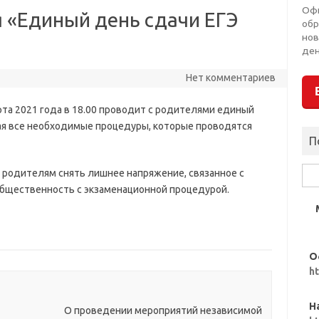
Оф
я «Единый день сдачи ЕГЭ
обр
нов
ден
Нет комментариев
рта 2021 года в 18.00 проводит с родителями единый
ая все необходимые процедуры, которые проводятся
П
Най
х родителям снять лишнее напряжение, связанное с
общественность с экзаменационной процедурой.
О
h
Н
О проведении мероприятий независимой