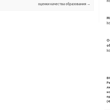
h
оценки качества образования
→
М
h
О
о
h
В
Р
л
н
п
(4