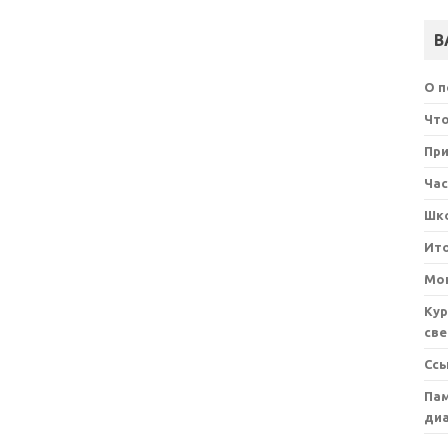
В
О 
Что
При
Ча
Шк
Ит
Мон
Кур
све
Сс
Пам
ди