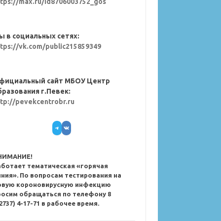
ttps://max.ru/id8706003752_gos
ы в социальных сетях:
ttps://vk.com/public215859349
фициальный сайт МБОУ Центр
бразования г.Певек:
ttp://pevekcentrobr.ru
Telegram
VK
НИМАНИЕ!
аботает тематическая «горячая
иния». По вопросам тестирования на
овую короновирусную инфекцию
росим обращаться по телефону 8
2737) 4-17-71 в рабочее время.