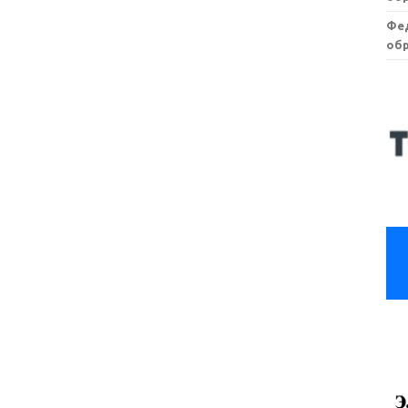
Фе
обр