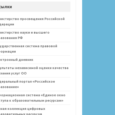
сылки
нистерство просвещения Российской
дерации
истерство науки и высшего
разования РФ
ударственная система правовой
формации
ектронный дневник
ультаты независимой оценки качества
зания услуг ОО
деральный портал «Российское
разование»
формационная система «Единое окно
тупа к образовательным ресурсам»
иная коллекция цифровых
азовательных ресурсов