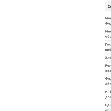
С
Ми
Фе
Мин
об
Гос
ин
Эл
Рез
ока
Фе
об
Ин
дос
Ед
обр