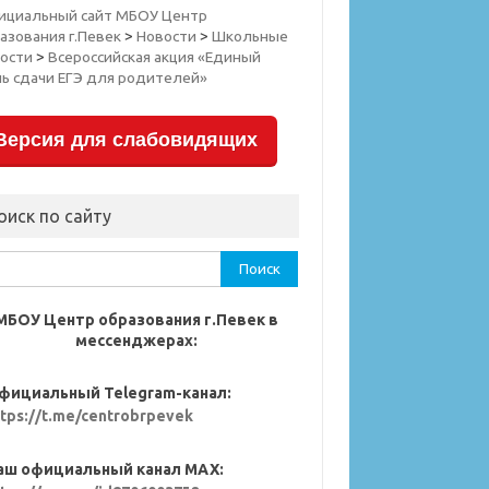
ициальный сайт МБОУ Центр
азования г.Певек
>
Новости
>
Школьные
ости
>
Всероссийская акция «Единый
ь сдачи ЕГЭ для родителей»
Версия для слабовидящих
оиск по сайту
ти:
МБОУ Центр образования г.Певек в
мессенджерах:
фициальный Telegram-канал:
ttps://t.me/centrobrpevek
аш официальный канал MAX: