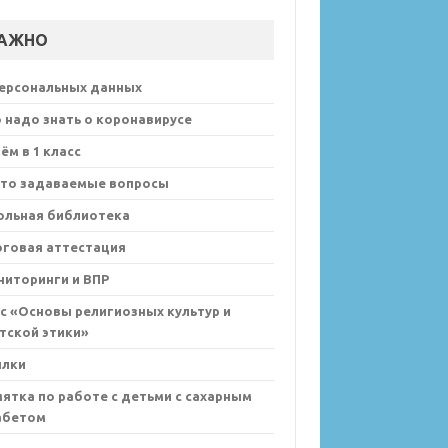
АЖНО
персональных данных
 надо знать о коронавирусе
ём в 1 класс
сто задаваемые вопросы
ольная библиотека
оговая аттестация
иторинги и ВПР
с «Основы религиозных культур и
тской этики»
ылки
ятка по работе с детьми с сахарным
абетом