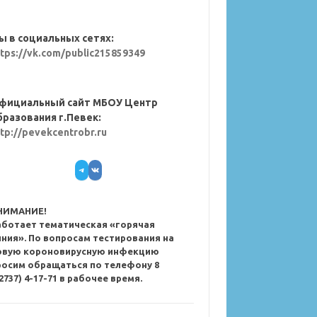
ы в социальных сетях:
ttps://vk.com/public215859349
фициальный сайт МБОУ Центр
бразования г.Певек:
ttp://pevekcentrobr.ru
Telegram
VK
НИМАНИЕ!
аботает тематическая «горячая
иния». По вопросам тестирования на
овую короновирусную инфекцию
росим обращаться по телефону 8
2737) 4-17-71 в рабочее время.