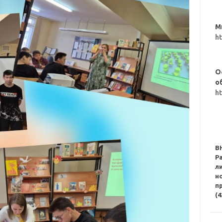
М
h
О
о
h
В
Р
л
н
п
(4