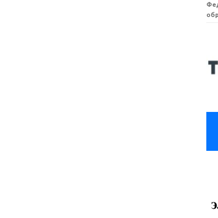
Фе
обр