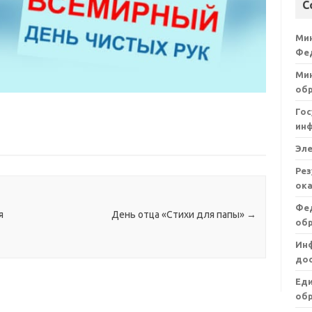
С
Ми
Фе
Мин
об
Гос
ин
Эл
Рез
ока
Фе
я
День отца «Стихи для папы»
→
об
Ин
дос
Ед
обр