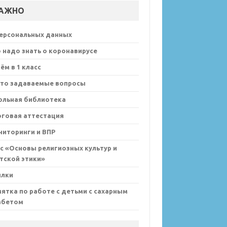
АЖНО
персональных данных
 надо знать о коронавирусе
ём в 1 класс
сто задаваемые вопросы
ольная библиотека
оговая аттестация
иторинги и ВПР
с «Основы религиозных культур и
тской этики»
ылки
ятка по работе с детьми с сахарным
абетом