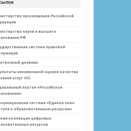
сылки
нистерство просвещения Российской
дерации
истерство науки и высшего
разования РФ
ударственная система правовой
формации
ектронный дневник
ультаты независимой оценки качества
зания услуг ОО
деральный портал «Российское
разование»
формационная система «Единое окно
тупа к образовательным ресурсам»
иная коллекция цифровых
азовательных ресурсов