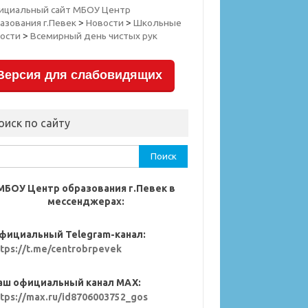
ициальный сайт МБОУ Центр
азования г.Певек
>
Новости
>
Школьные
ости
>
Всемирный день чистых рук
Версия для слабовидящих
оиск по сайту
ти:
МБОУ Центр образования г.Певек в
мессенджерах:
фициальный Telegram-канал:
ttps://t.me/centrobrpevek
аш официальный канал MAX:
ttps://max.ru/id8706003752_gos