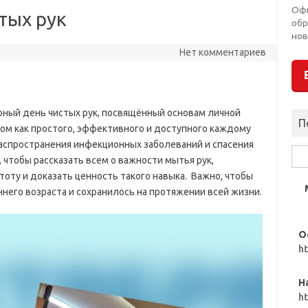
Оф
тых рук
обр
нов
Нет комментариев
рный день чистых рук, посвящённый основам личной
П
лом как простого, эффективного и доступного каждому
аспространения инфекционных заболеваний и спасения
Най
 чтобы рассказать всем о важности мытья рук,
оту и доказать ценность такого навыка. Важно, чтобы
ннего возраста и сохранилось на протяжении всей жизни.
О
h
Н
h