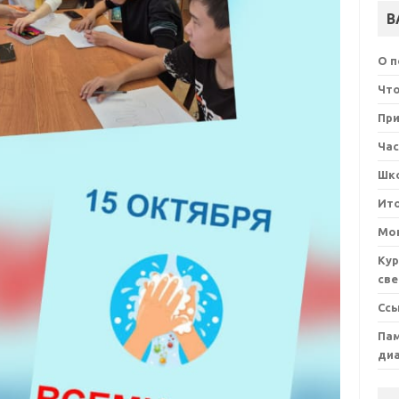
В
О 
Что
При
Ча
Шк
Ит
Мон
Кур
све
Сс
Пам
ди