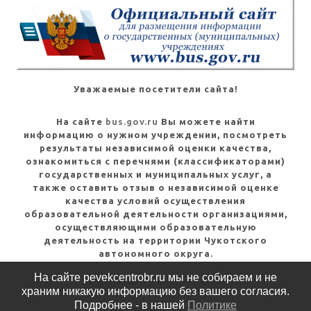
Уважаемые посетители сайта!
На сайте
bus.gov.ru
Вы можете найти
информацию о нужном учреждении, посмотреть
результаты независимой оценки качества,
ознакомиться с перечнями (классификаторами)
государственных и муниципальных услуг, а
также оставить отзыв о независимой оценке
качества условий осуществления
образовательной деятельности организациями,
осуществляющими образовательную
деятельность на территории Чукотского
автономного округа.
На сайте pevekcentrobr.ru мы не собираем и не
Посмотреть инструкцию
храним никакую информацию без вашего согласия.
Подробнее - в нашей
Политике