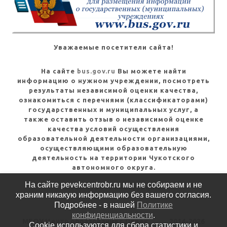
Уважаемые посетители сайта!
На сайте
bus.gov.ru
Вы можете найти
информацию о нужном учреждении, посмотреть
результаты независимой оценки качества,
ознакомиться с перечнями (классификаторами)
государственных и муниципальных услуг, а
также оставить отзыв о независимой оценке
качества условий осуществления
образовательной деятельности организациями,
осуществляющими образовательную
деятельность на территории Чукотского
автономного округа.
На сайте pevekcentrobr.ru мы не собираем и не
Посмотреть инструкцию
храним никакую информацию без вашего согласия.
Подробнее - в нашей
Политике
конфиденциальности
.
МБОУ Центр образования г.Певек
2014-2026
Cookie используются для сбора статистики и