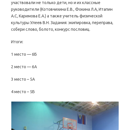
участвовали не только дети, но и их классные
руководители (Котовчихина Е.В., Фокина Л.А, Итапин
А.С, Каримова Е.А.) а также учитель физической
культуры Улеев В.Н. Задания: экипировка, переправа,
собери слово, болото, конкурс пословиц.
Итоги:
1 место — 6Б
2 место — 6А
3 место – 5А
4 место – 5Б