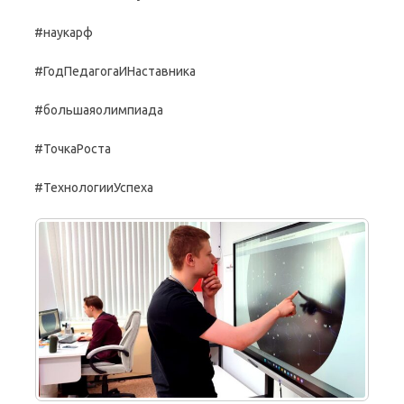
#наукарф
#ГодПедагогаИНаставника
#большаяолимпиада
#ТочкаРоста
#ТехнологииУспеха