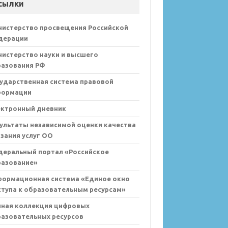
сылки
нистерство просвещения Российской
дерации
истерство науки и высшего
разования РФ
ударственная система правовой
формации
ектронный дневник
ультаты независимой оценки качества
зания услуг ОО
деральный портал «Российское
разование»
формационная система «Единое окно
тупа к образовательным ресурсам»
иная коллекция цифровых
азовательных ресурсов