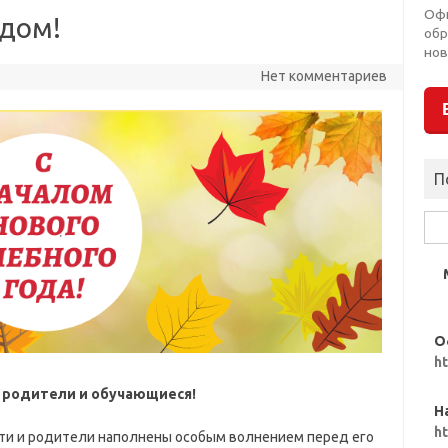
Оф
дом!
обр
нов
Нет комментариев
П
Най
О
h
родители и обучающиеся!
Н
h
ети и родители наполнены особым волнением перед его