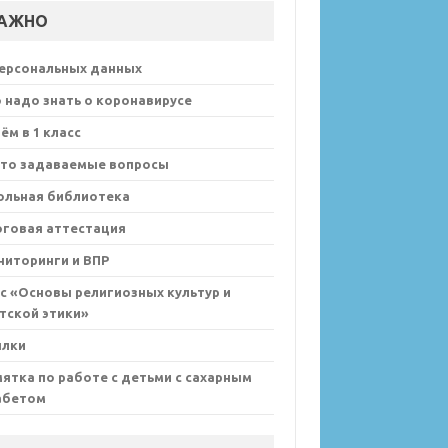
АЖНО
персональных данных
 надо знать о коронавирусе
ём в 1 класс
сто задаваемые вопросы
ольная библиотека
оговая аттестация
иторинги и ВПР
с «Основы религиозных культур и
тской этики»
ылки
ятка по работе с детьми с сахарным
абетом