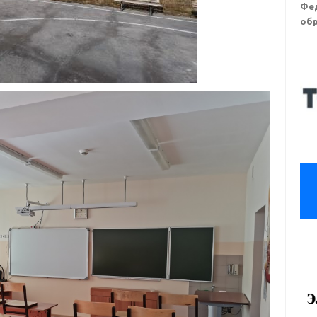
Фе
обр