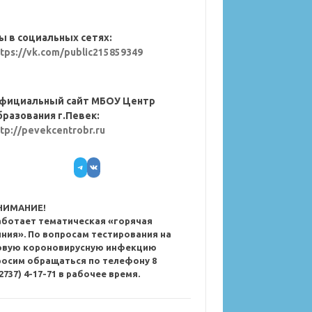
ы в социальных сетях:
ttps://vk.com/public215859349
фициальный сайт МБОУ Центр
бразования г.Певек:
ttp://pevekcentrobr.ru
Telegram
VK
НИМАНИЕ!
аботает тематическая «горячая
иния». По вопросам тестирования на
овую короновирусную инфекцию
росим обращаться по телефону 8
2737) 4-17-71 в рабочее время.