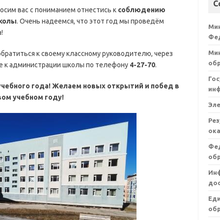
С
осим вас с пониманием отнестись к
соблюдению
колы
. Очень надеемся, что этот год мы проведём
Ми
!
Фе
Мин
братиться к своему классному руководителю, через
об
кже к администрации школы по телефону
4-27-70
.
Гос
учебного года! Желаем новых открытий и побед в
ин
вом учебном году!
Эл
Рез
ока
Фе
об
Ин
дос
Ед
обр