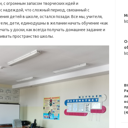
и, с огромным запасом творческих идей и
с надеждой, что сложный период, связанный с
М
ия детей в школе, остался позади. Все мы, учителя,
h
ели, дети, единодушны в желании начать обучение «как
ечать у доски, как всегда получать домашнее задание и
ваивать пространство школы.
О
о
h
В
Р
л
н
п
(4