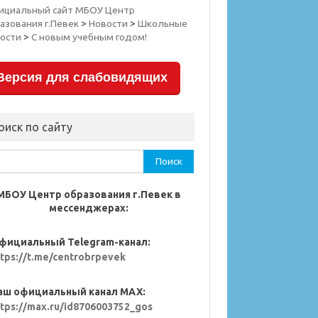
ициальный сайт МБОУ Центр
азования г.Певек
>
Новости
>
Школьные
ости
>
С новым учебным годом!
Версия для слабовидящих
оиск по сайту
ти:
МБОУ Центр образования г.Певек в
мессенджерах:
фициальный Telegram-канал:
ttps://t.me/centrobrpevek
аш официальный канал MAX:
ttps://max.ru/id8706003752_gos