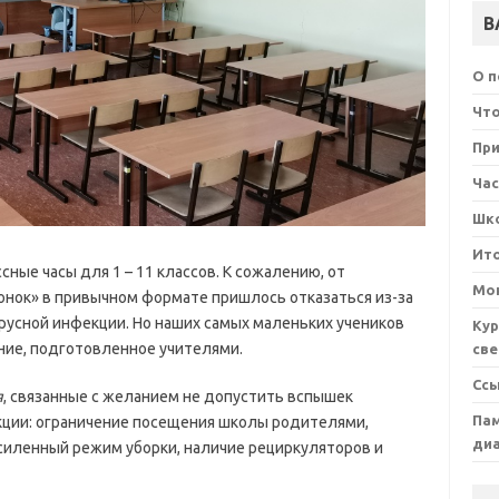
В
О 
Что
При
Ча
Шк
Ит
ные часы для 1 – 11 классов. К сожалению, от
Мон
онок» в привычном формате пришлось отказаться из-за
русной инфекции. Но наших самых маленьких учеников
Кур
ние, подготовленное учителями.
све
Сс
я
, связанные с желанием не допустить вспышек
Пам
кции: ограничение посещения школы родителями,
ди
силенный режим уборки, наличие рециркуляторов и