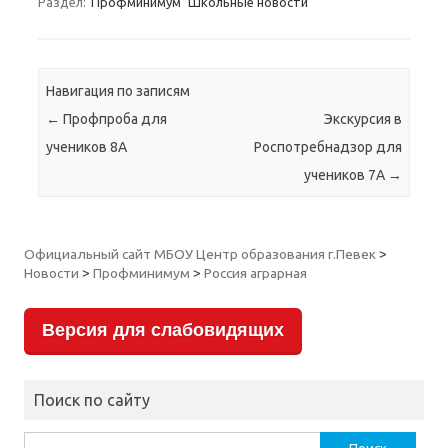
Раздел:
Профминимум
Школьные новости
Навигация по записям
←
Профпроба для
Экскурсия в
учеников 8А
Роспотребнадзор для
учеников 7А
→
Официальный сайт МБОУ Центр образования г.Певек
>
Новости
>
Профминимум
>
Россия аграрная
Версия для слабовидящих
Поиск по сайту
Найти: