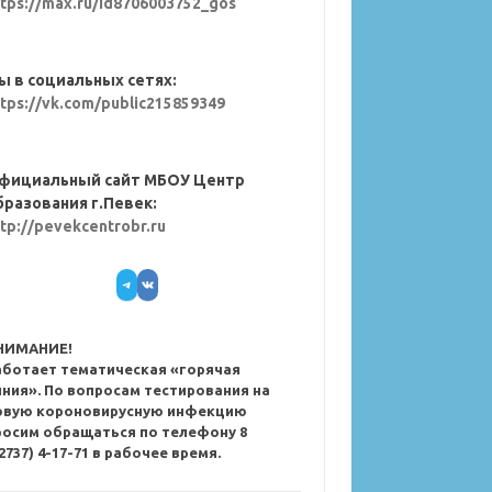
ttps://max.ru/id8706003752_gos
ы в социальных сетях:
ttps://vk.com/public215859349
фициальный сайт МБОУ Центр
бразования г.Певек:
ttp://pevekcentrobr.ru
Telegram
VK
НИМАНИЕ!
аботает тематическая «горячая
иния». По вопросам тестирования на
овую короновирусную инфекцию
росим обращаться по телефону 8
2737) 4-17-71 в рабочее время.