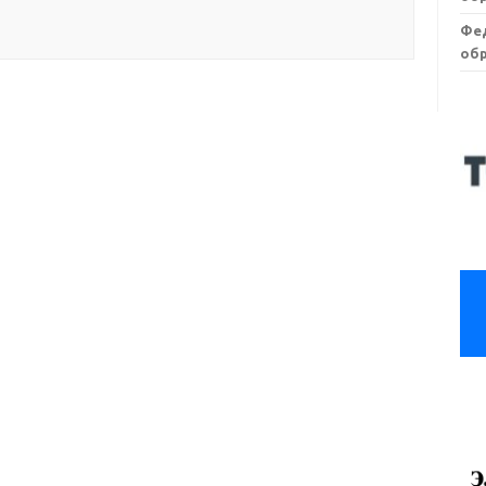
Фе
обр