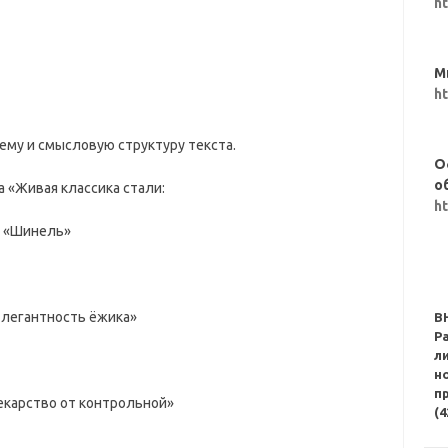
h
М
h
ему и смысловую структуру текста.
О
о
 «Живая классика стали:
h
— «Шинель»
Элегантность ёжика»
В
Р
л
н
п
Лекарство от контрольной»
(4