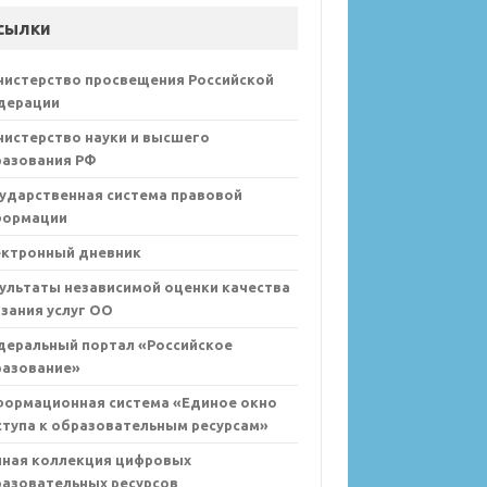
сылки
нистерство просвещения Российской
дерации
истерство науки и высшего
разования РФ
ударственная система правовой
формации
ектронный дневник
ультаты независимой оценки качества
зания услуг ОО
деральный портал «Российское
разование»
формационная система «Единое окно
тупа к образовательным ресурсам»
иная коллекция цифровых
азовательных ресурсов