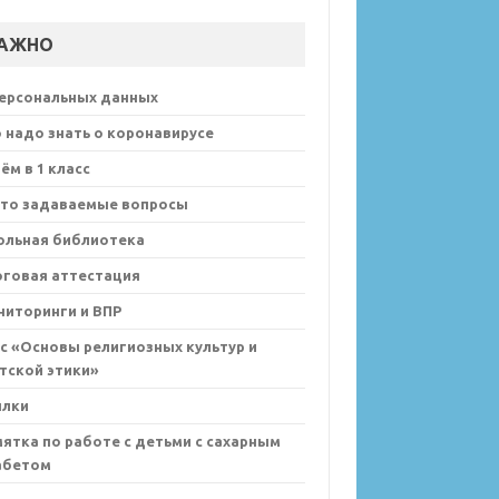
АЖНО
персональных данных
 надо знать о коронавирусе
ём в 1 класс
сто задаваемые вопросы
ольная библиотека
оговая аттестация
иторинги и ВПР
с «Основы религиозных культур и
тской этики»
ылки
ятка по работе с детьми с сахарным
абетом