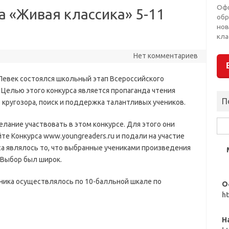
Оф
а «Живая классика» 5-11
обр
нов
кла
Нет комментариев
.Певек состоялся школьный этап Всероссийского
 Целью этого конкурса является пропаганда чтения
П
 кругозора, поиск и поддержка талантливых учеников.
Най
лание участвовать в этом конкурсе. Для этого они
е Конкурса www.youngreaders.ru и подали на участие
а являлось то, что выбранные учениками произведения
Выбор был широк.
ника осуществлялось по 10-балльной шкале по
О
h
Н