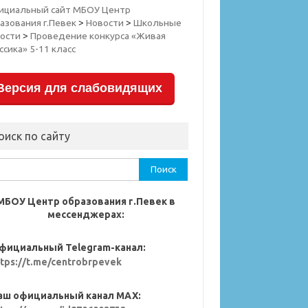
ициальный сайт МБОУ Центр
азования г.Певек
>
Новости
>
Школьные
ости
>
Проведение конкурса «Живая
ссика» 5-11 класс
Версия для слабовидящих
оиск по сайту
ти:
МБОУ Центр образования г.Певек в
мессенджерах:
фициальный Telegram-канал:
ttps://t.me/centrobrpevek
аш официальный канал MAX: