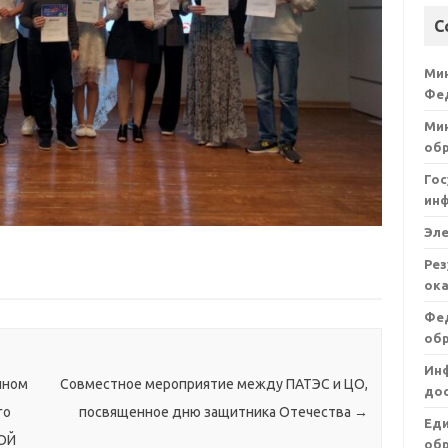
С
Ми
Фе
Мин
об
Гос
ин
Эл
Рез
ока
Фе
об
Ин
нном
Совместное мероприятие между ПАТЭС и ЦО,
дос
го
посвященное дню защитника Отечества
→
Ед
ЛОЙ
обр