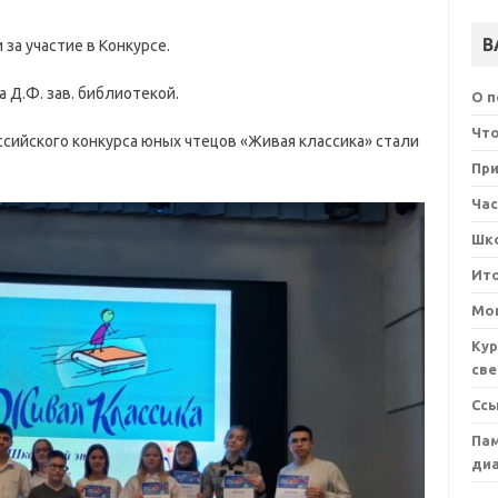
В
за участие в Конкурсе.
Д.Ф. зав. библиотекой.
О 
Что
сийского конкурса юных чтецов «Живая классика» стали
При
Ча
Шк
Ит
Мон
Кур
све
Сс
Пам
ди