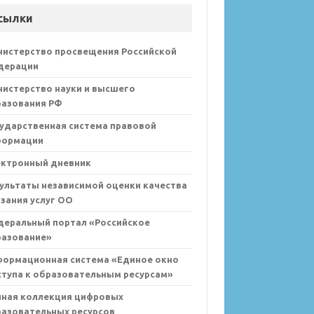
сылки
нистерство просвещения Российской
дерации
истерство науки и высшего
разования РФ
ударственная система правовой
формации
ектронный дневник
ультаты независимой оценки качества
зания услуг ОО
деральный портал «Российское
разование»
формационная система «Единое окно
тупа к образовательным ресурсам»
иная коллекция цифровых
азовательных ресурсов