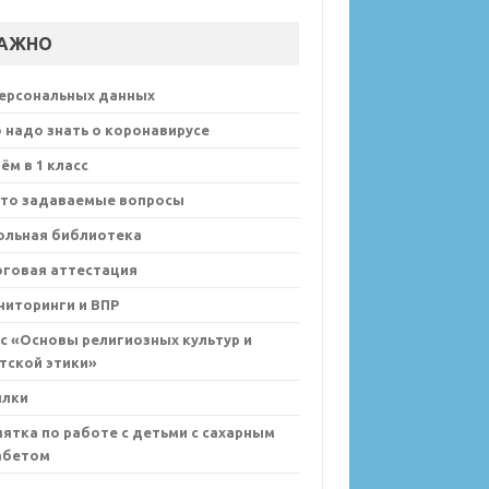
АЖНО
персональных данных
 надо знать о коронавирусе
ём в 1 класс
сто задаваемые вопросы
ольная библиотека
оговая аттестация
иторинги и ВПР
с «Основы религиозных культур и
тской этики»
ылки
ятка по работе с детьми с сахарным
абетом