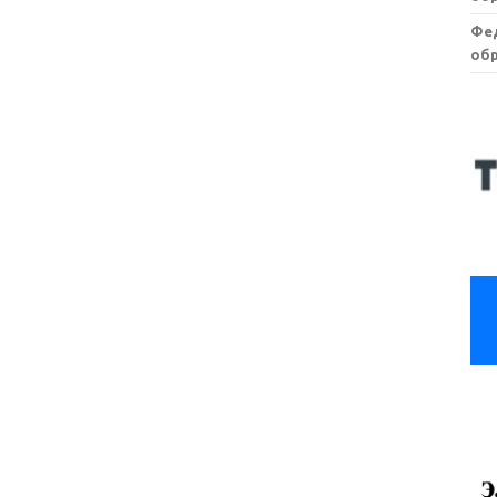
Фе
обр