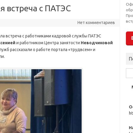
Оф
 встреча с ПАТЭС
обр
Пр
вст
Нет комментариев
ла встреча с работниками кадровой службы ПАТЭС
Ксенией
и работником Центра занятости
Неводчиковой
лужб рассказали о работе портала «трудвсем» и
ли.
П
Най
О
h
Н