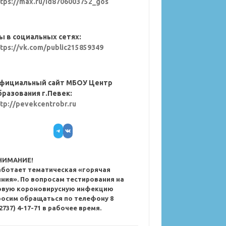
ttps://max.ru/id8706003752_gos
ы в социальных сетях:
ttps://vk.com/public215859349
фициальный сайт МБОУ Центр
бразования г.Певек:
ttp://pevekcentrobr.ru
Telegram
VK
НИМАНИЕ!
аботает тематическая «горячая
иния». По вопросам тестирования на
овую короновирусную инфекцию
росим обращаться по телефону 8
2737) 4-17-71 в рабочее время.