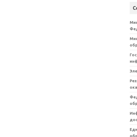
С
Ми
Фе
Мин
об
Гос
ин
Эл
Рез
ока
Фе
об
Ин
дос
Ед
обр