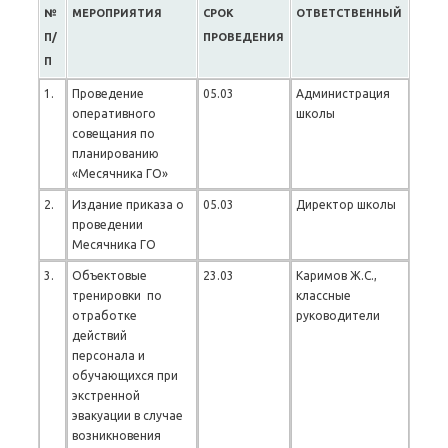
№
МЕРОПРИЯТИЯ
СРОК
ОТВЕТСТВЕННЫЙ
П/
ПРОВЕДЕНИЯ
П
1.
Проведение
05.03
Администрация
оперативного
школы
совещания по
планированию
«Месячника ГО»
2.
Издание приказа о
05.03
Директор школы
проведении
Месячника ГО
3.
Объектовые
23.03
Каримов Ж.С.,
тренировки по
классные
отработке
руководители
действий
персонала и
обучающихся при
экстренной
эвакуации в случае
возникновения