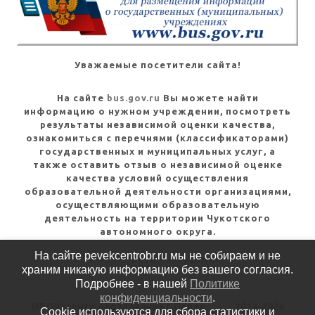
Уважаемые посетители сайта!
На сайте
bus.gov.ru
Вы можете найти
информацию о нужном учреждении, посмотреть
результаты независимой оценки качества,
ознакомиться с перечнями (классификаторами)
государственных и муниципальных услуг, а
также оставить отзыв о независимой оценке
качества условий осуществления
образовательной деятельности организациями,
осуществляющими образовательную
деятельность на территории Чукотского
автономного округа.
На сайте pevekcentrobr.ru мы не собираем и не
Посмотреть инструкцию
храним никакую информацию без вашего согласия.
Подробнее - в нашей
Политике
конфиденциальности
.
МБОУ Центр образования г.Певек
2014-2026
Cookie используются для сбора статистики и