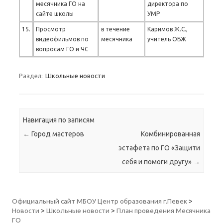
месячника ГО на
директора по
сайте школы
УМР
15.
Просмотр
в течение
Каримов Ж.С.,
видеофильмов по
месячника
учитель ОБЖ
вопросам ГО и ЧС
Раздел:
Школьные новости
Навигация по записям
←
Город мастеров
Комбинированная
эстафета по ГО «Защити
себя и помоги другу»
→
Официальный сайт МБОУ Центр образования г.Певек
>
Новости
>
Школьные новости
>
План проведения Месячника
ГО