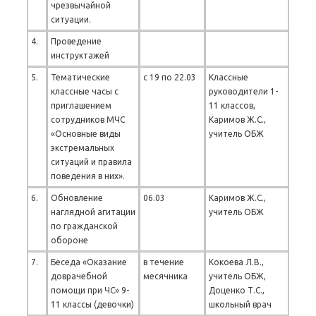
чрезвычайной
ситуации.
4.
Проведение
инструктажей
5.
Тематические
с 19 по 22.03
Классные
классные часы с
руководители 1-
приглашением
11 классов,
сотрудников МЧС
Каримов Ж.С.,
«Основные виды
учитель ОБЖ
экстремальных
ситуаций и правила
поведения в них».
6.
Обновление
06.03
Каримов Ж.С.,
наглядной агитации
учитель ОБЖ
по гражданской
обороне
7.
Беседа «Оказание
в течение
Кокоева Л.В.,
доврачебной
месячника
учитель ОБЖ,
помощи при ЧС» 9-
Доценко Т.С.,
11 классы (девочки)
школьный врач