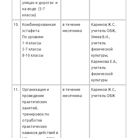
улицах и дорогах и
на воде (5-7
классы)
10.
Комбинированная
в течение
Каримов Ж.С..
эстафета
месячника
учитель ОБЖ,
По уровням
Улеев В.Н.,
1-4 классы
учитель
5-7 классы
физической
8-10 классы
культуры,
Каримова Е.А.,
учитель
физической
культуры
11.
Организация и
в течение
Каримов Ж.С.,
проведение
месячника
учитель ОБЖ
практических
занятий,
тренировок по
отработке
практических
навыков действий в