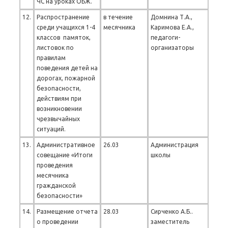
ЧС на уроках ОБЖ.
12.
Распространение
в течение
Домнина Т.А.,
среди учащихся 1-4
месячника
Каримова Е.А.,
классов памяток,
педагоги-
листовок по
организаторы
правилам
поведения детей на
дорогах, пожарной
безопасности,
действиям при
возникновении
чрезвычайных
ситуаций.
13.
Административное
26.03
Администрация
совещание «Итоги
школы
проведения
месячника
гражданской
безопасности»
14.
Размещение отчета
28.03
Сирченко А.Б..
о проведении
заместитель