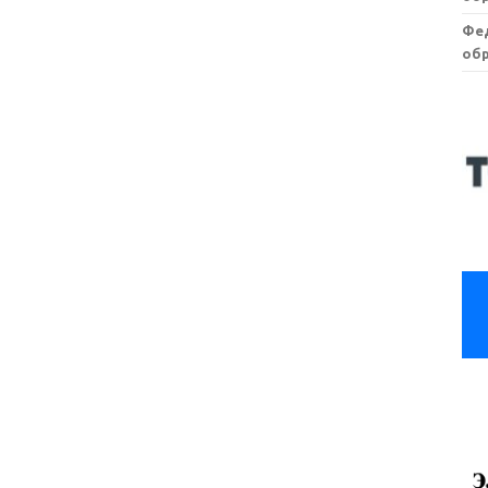
Фе
обр