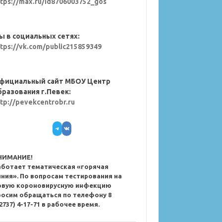
ttps://max.ru/id8706003752_gos
ы в социальных сетях:
ttps://vk.com/public215859349
фициальный сайт МБОУ Центр
бразования г.Певек:
ttp://pevekcentrobr.ru
Telegram
VK
НИМАНИЕ!
аботает тематическая «горячая
иния». По вопросам тестирования на
овую короновирусную инфекцию
росим обращаться по телефону 8
2737) 4-17-71 в рабочее время.