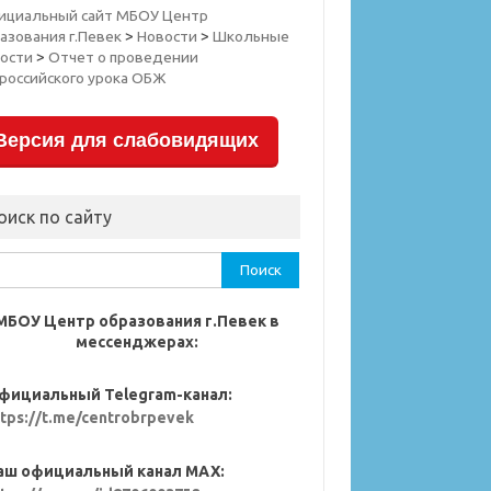
ициальный сайт МБОУ Центр
азования г.Певек
>
Новости
>
Школьные
ости
>
Отчет о проведении
российского урока ОБЖ
Версия для слабовидящих
оиск по сайту
ти:
МБОУ Центр образования г.Певек в
мессенджерах:
фициальный Telegram-канал:
ttps://t.me/centrobrpevek
аш официальный канал MAX: