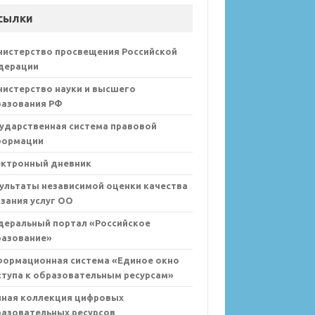
сылки
нистерство просвещения Российской
дерации
истерство науки и высшего
разования РФ
ударственная система правовой
формации
ектронный дневник
ультаты независимой оценки качества
зания услуг ОО
деральный портал «Российское
разование»
формационная система «Единое окно
тупа к образовательным ресурсам»
иная коллекция цифровых
азовательных ресурсов