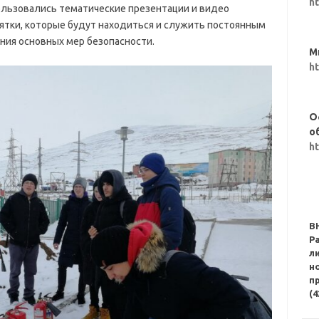
h
ользовались тематические презентации и видео
ятки, которые будут находиться и служить постоянным
ия основных мер безопасности.
М
h
О
о
h
В
Р
л
н
п
(4