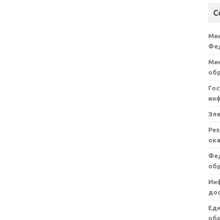
С
Ми
Фе
Мин
об
Гос
ин
Эл
Рез
ока
Фе
об
Ин
дос
Ед
обр