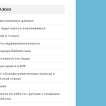
АЖНО
персональных данных
 поведения на воде
 надо знать о коронавирусе
ём в 1 класс
сто задаваемые вопросы
ольная библиотека
оговая аттестация
иторинги и ВПР
с «Основы религиозных культур и
тской этики»
ылки
ятка по работе с детьми с сахарным
абетом