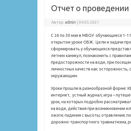
Отчет о проведении
Автор:
admin
|
04.05.2021
С 26 по 30 мая в МБОУ обучающиеся 1-11
открытом уроке ОБЖ. Цели и задачи про
сформировать у обучающихся представл
летних каникул, познакомить с правилам
предосторожности на воде, при посещен
личностных качеств как: осторожность, 
окружающим.
Уроки прошли в разнообразной форме: КВ
интернет, устный журнал, игра – путеш
урок, на которых подробно рассматрива
на воде, действия при возникновении ил
ожоги; падения с высоты; отравления; 
дорожно-транспортного травматизма, р