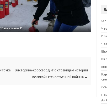
В
О 
айчуриным Р.
Правила
Что
При
Ча
Шк
Ит
Мон
 «Точке
Викторина-кроссворд «По страницам истории
Кур
Великой Отечественной войны»
→
све
Сс
Пам
ди