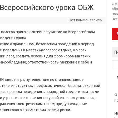
Оф
 Всероссийского урока ОБЖ
обр
нов
Все
Нет комментариев
 классов приняли активное участие во Всероссийском
ведения урока:
ение о правильном, безопасном поведении в период
и поведения в местах массового отдыха, о мерах
П
ии леса, создать условия для формирования таких
самообладание, ответственность, уважение к себе и
Най
Н, квест-игра, путешествие по станциям, квест-
ествие, инструктаж, профилактическая беседа, открытый
лись правила поведения в природной среде, в том числе
О
и угрозе возникновения ситуаций, включая утопления;
h
поражения электрическим током; предупреждение
оллингового травматизма; селфи-риски.
Н