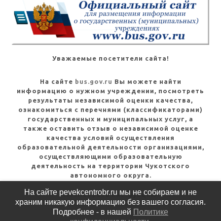
Уважаемые посетители сайта!
На сайте
bus.gov.ru
Вы можете найти
информацию о нужном учреждении, посмотреть
результаты независимой оценки качества,
ознакомиться с перечнями (классификаторами)
государственных и муниципальных услуг, а
также оставить отзыв о независимой оценке
качества условий осуществления
образовательной деятельности организациями,
осуществляющими образовательную
деятельность на территории Чукотского
автономного округа.
На сайте pevekcentrobr.ru мы не собираем и не
Посмотреть инструкцию
храним никакую информацию без вашего согласия.
Подробнее - в нашей
Политике