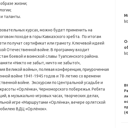
 образе жизни;
логии;
М
 и таланты.
h
азовательных курсах, можно будет применить на
оговом походе в горы Кавказского хребта. По итогам
О
ети получат сертификат или грамоту. Ключевой идеей
о
кой Отечественной войне. В программу входит
h
там боевой и воинской славы Туапсинского района.
мяти «Никто не забыт, ничто не забыто!»,
ия Великой войны», полевая конференция, приуроченная
нной войне 1941-1945 годов и 78-летию со времени
ственной войне. Экскурсии по Центральной усадьбе и
В
красоты «Орлёнка», Черноморского побережья. Ребята
Р
ций, в музыкально-игровых часах, творческих делах,
л
н
альной игре «Маршрутами «Орлёнка», вечере орлятской
п
х юбилею ВДЦ «Орлёнок».
(4