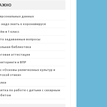
АЖНО
персональных данных
 надо знать о коронавирусе
ём в 1 класс
сто задаваемые вопросы
ольная библиотека
оговая аттестация
иторинги и ВПР
с «Основы религиозных культур и
тской этики»
ылки
ятка по работе с детьми с сахарным
абетом