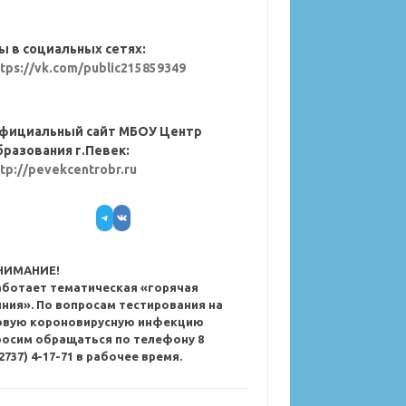
ы в социальных сетях:
ttps://vk.com/public215859349
фициальный сайт МБОУ Центр
бразования г.Певек:
ttp://pevekcentrobr.ru
Telegram
VK
НИМАНИЕ!
аботает тематическая «горячая
иния». По вопросам тестирования на
овую короновирусную инфекцию
росим обращаться по телефону 8
2737) 4-17-71 в рабочее время.