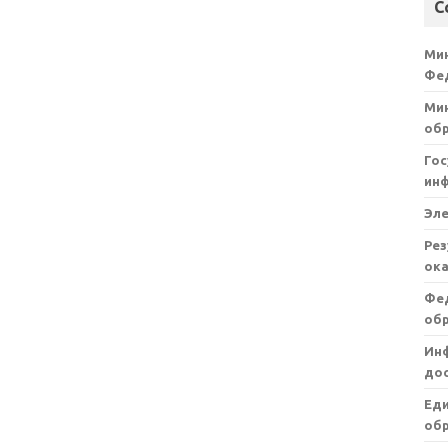
С
Ми
Фе
Мин
об
Гос
ин
Эл
Рез
ока
Фе
об
Ин
дос
Ед
обр