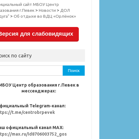
ициальный сайт МБОУ Центр
азования г.Певек
>
Новости
>
ДОЛ
дуга"
>
Об отдыхе во ВДЦ «Орлёнок»
Версия для слабовидящих
оиск по сайту
ти:
МБОУ Центр образования г.Певек в
мессенджерах:
фициальный Telegram-канал:
ttps://t.me/centrobrpevek
аш официальный канал MAX:
ttps://max.ru/id8706003752_gos