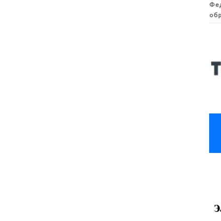
Фе
обр