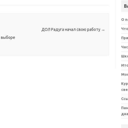
В
О 
Что
ДОЛ Радуга начал свою работу
→
в выборе
При
Ча
Шк
Ит
Мон
Кур
све
Сс
Пам
ди