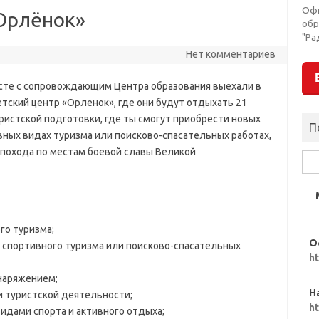
Оф
Орлёнок»
обр
"Ра
Нет комментариев
сте с сопровождающим Центра образования выехали в
етский центр «Орленок», где они будут отдыхать 21
ристской подготовки, где ты смогут приобрести новых
П
вных видах туризма или поисково-спасательных работах,
о похода по местам боевой славы Великой
Най
го туризма;
О
 спортивного туризма или поисково-спасательных
h
снаряжением;
Н
и туристской деятельности;
h
идами спорта и активного отдыха;