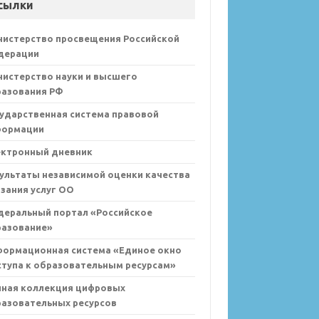
сылки
нистерство просвещения Российской
дерации
истерство науки и высшего
разования РФ
ударственная система правовой
формации
ектронный дневник
ультаты независимой оценки качества
зания услуг ОО
деральный портал «Российское
разование»
формационная система «Единое окно
тупа к образовательным ресурсам»
иная коллекция цифровых
азовательных ресурсов