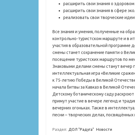
расширить свои знания о здоровом
расширить свои знания в сфере эко
реализовать свои творческие идеи
Все знания и умения, полученные на обр
контрольно-туристском маршруте и в ит
участия в образовательной программе д
смены станет сохранение памяти о Вели
посещение туристских маршрутов по мес
Знаковыми делами смены станут вечер па
интеллектуальная игра «Великие сражен
к 75-летию Победы в Великой Отечестве
начала битвы за Кавказ в Великой Отече
Детскому ботаническому саду раскроют 
примут участие в вечере легенд и тради
вечерних огоньках. Также в интеллекту
песни – творческих делах, посвящённы
Раздел:
ДОЛ "Радуга"
Новости