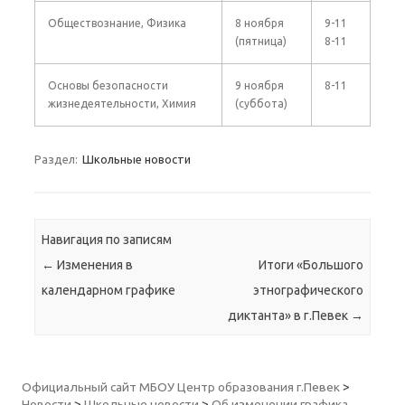
Обществознание, Физика
8 ноября
9-11
(пятница)
8-11
Основы безопасности
9 ноября
8-11
жизнедеятельности, Химия
(суббота)
Раздел:
Школьные новости
Навигация по записям
←
Изменения в
Итоги «Большого
календарном графике
этнографического
диктанта» в г.Певек
→
Официальный сайт МБОУ Центр образования г.Певек
>
Новости
>
Школьные новости
>
Об изменении графика