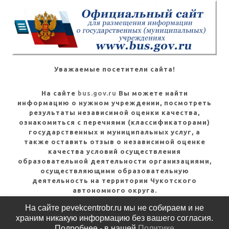
Уважаемые посетители сайта!
На сайте
bus.gov.ru
Вы можете найти
информацию о нужном учреждении, посмотреть
результаты независимой оценки качества,
ознакомиться с перечнями (классификаторами)
государственных и муниципальных услуг, а
также оставить отзыв о независимой оценке
качества условий осуществления
образовательной деятельности организациями,
осуществляющими образовательную
деятельность на территории Чукотского
автономного округа.
На сайте pevekcentrobr.ru мы не собираем и не
Посмотреть инструкцию
храним никакую информацию без вашего согласия.
Подробнее - в нашей
Политике