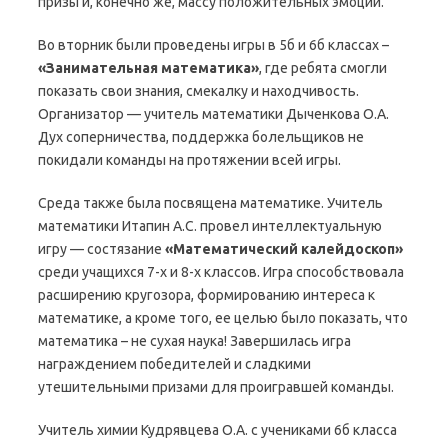
призы и, конечно же, массу положительных эмоций.
Во вторник были проведены игры в 5б и 6б классах –
«Занимательная математика»
, где ребята смогли
показать свои знания, смекалку и находчивость.
Организатор — учитель математики Дыченкова О.А.
Дух соперничества, поддержка болельщиков не
покидали команды на протяжении всей игры.
Среда также была посвящена математике. Учитель
математики Итапин А.С. провел интеллектуальную
игру — состязание
«Математический калейдоскоп»
среди учащихся 7-х и 8-х классов. Игра способствовала
расширению кругозора, формированию интереса к
математике, а кроме того, ее целью было показать, что
математика – не сухая наука! Завершилась игра
награждением победителей и сладкими
утешительными призами для проигравшей команды.
Учитель химии Кудрявцева О.А. с учениками 6б класса