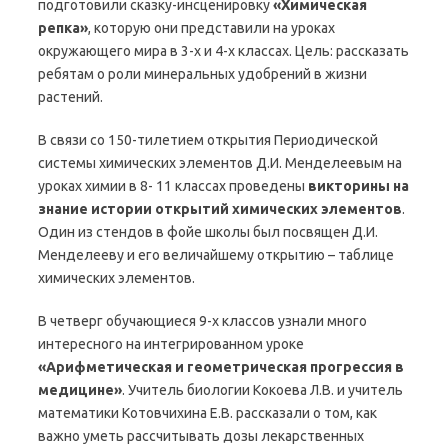
подготовили сказку-инсценировку
«Химическая
репка»
, которую они представили на уроках
окружающего мира в 3-х и 4-х классах. Цель: рассказать
ребятам о роли минеральных удобрений в жизни
растений.
В связи со 150-тилетием открытия Периодической
системы химических элементов Д.И. Менделеевым на
уроках химии в 8- 11 классах проведены
викторины на
знание истории открытий химических элементов
.
Один из стендов в фойе школы был посвящен Д.И.
Менделееву и его величайшему открытию – таблице
химических элементов.
В четверг обучающиеся 9-х классов узнали много
интересного на интегрированном уроке
«Арифметическая и геометрическая прогрессия в
медицине»
. Учитель биологии Кокоева Л.В. и учитель
математики Котовчихина Е.В. рассказали о том, как
важно уметь рассчитывать дозы лекарственных