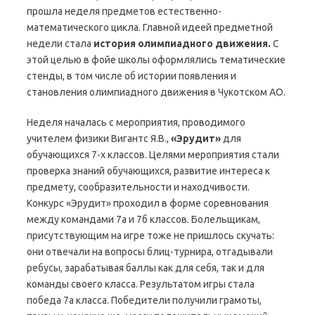
прошла неделя предметов естественно-
математического цикла. Главной идеей предметной
недели стала
история олимпиадного движения.
С
этой целью в фойе школы оформлялись тематические
стенды, в том числе об истории появления и
становления олимпиадного движения в Чукотском АО.
Неделя началась с мероприятия, проводимого
учителем физики Вигантс Я.В.,
«Эрудит»
для
обучающихся 7-х классов. Целями мероприятия стали
проверка знаний обучающихся, развитие интереса к
предмету, сообразительности и находчивости.
Конкурс «Эрудит» проходил в форме соревнования
между командами 7а и 7б классов. Болельщикам,
присутствующим на игре тоже не пришлось скучать:
они отвечали на вопросы блиц-турнира, отгадывали
ребусы, зарабатывая баллы как для себя, так и для
команды своего класса. Результатом игры стала
победа 7а класса. Победители получили грамоты,