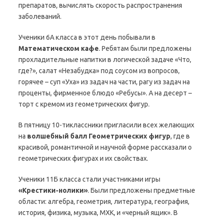
препаратов, вычислять скорость распространения
заболеваний.
Ученики 6А класса в этот день побывали в
Математическом кафе
. Ребятам были предложены
прохладительные напитки в логической задаче «Что,
где?», салат «Незабудка» под соусом из вопросов,
горячее – суп «Уха» из задач на части, рагу из задач на
проценты, фирменное блюдо «Ребусы». А на десерт –
торт с кремом из геометрических фигур.
В пятницу 10-тиклассники пригласили всех желающих
на
волшебный балл Геометрических фигур
, где в
красивой, романтичной и научной форме рассказали о
геометрических фигурах и их свойствах.
Ученики 11Б класса стали участниками игры
«Крестики-нолики»
. Были предложены предметные
области: алгебра, геометрия, литература, география,
история, физика, музыка, МХК, и «черный ящик». В