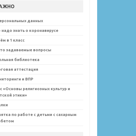
АЖНО
персональных данных
 надо знать о коронавирусе
ём в 1 класс
сто задаваемые вопросы
ольная библиотека
оговая аттестация
иторинги и ВПР
с «Основы религиозных культур и
тской этики»
ылки
ятка по работе с детьми с сахарным
абетом