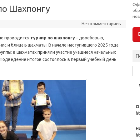
Оф
по Шахпонгу
обр
нов
Нет комментариев
оле проводится
турнир по шахпонгу
– двоеборью,
ис и блица в шахматы. В начале наступившего 2025 года
руппы: в шахматах приняли участие учащиеся начальных
П
. Подведение итогов состоялось в первый учебный день
Най
О
h
Н
h