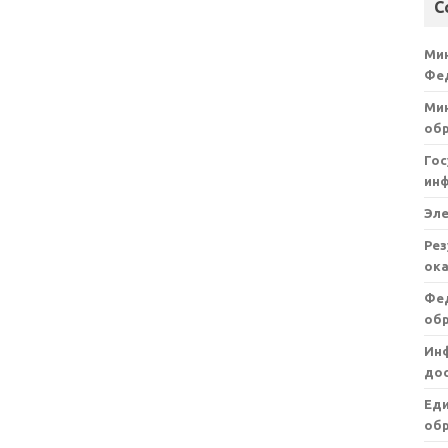
С
Ми
Фе
Мин
об
Гос
ин
Эл
Рез
ока
Фе
об
Ин
дос
Ед
обр