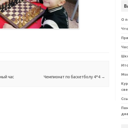
В
О 
Что
При
Ча
Шк
Ит
Мон
ный час
Чемпионат по баскетболу 4*4
→
Кур
све
Сс
Пам
ди