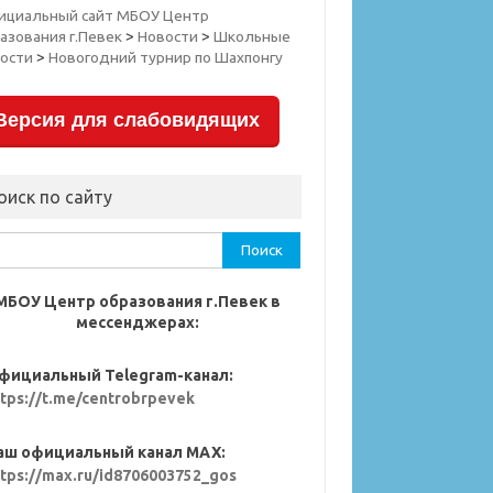
ициальный сайт МБОУ Центр
азования г.Певек
>
Новости
>
Школьные
ости
>
Новогодний турнир по Шахпонгу
Версия для слабовидящих
оиск по сайту
ти:
МБОУ Центр образования г.Певек в
мессенджерах:
фициальный Telegram-канал:
ttps://t.me/centrobrpevek
аш официальный канал MAX:
ttps://max.ru/id8706003752_gos