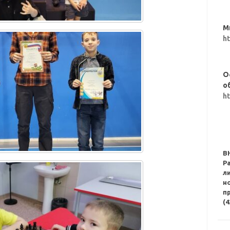
М
h
О
о
h
В
Р
л
н
п
(4