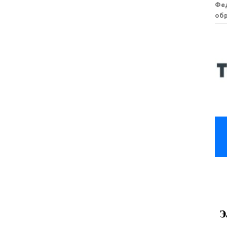
Фе
обр