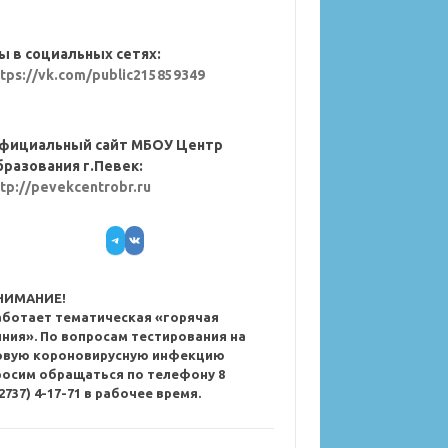
ы в социальных сетях:
ttps://vk.com/public215859349
фициальный сайт МБОУ Центр
бразования г.Певек:
ttp://pevekcentrobr.ru
Telegram
VK
НИМАНИЕ!
аботает тематическая «горячая
иния». По вопросам тестирования на
овую короновирусную инфекцию
росим обращаться по телефону 8
2737) 4-17-71 в рабочее время.