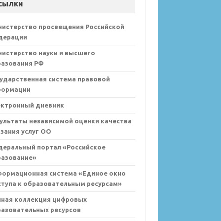
сылки
нистерство просвещения Российской
дерации
истерство науки и высшего
разования РФ
ударственная система правовой
формации
ектронный дневник
ультаты независимой оценки качества
зания услуг ОО
деральный портал «Российское
разование»
формационная система «Единое окно
тупа к образовательным ресурсам»
иная коллекция цифровых
азовательных ресурсов