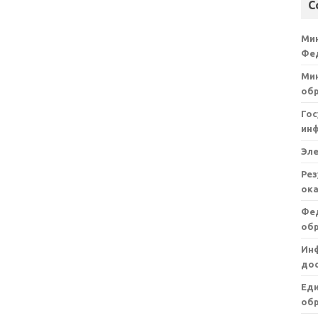
С
Ми
Фе
Мин
об
Гос
ин
Эл
Рез
ока
Фе
об
Ин
дос
Ед
обр