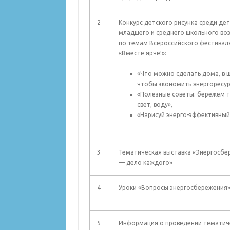
2
Конкурс детского рисунка среди де
младшего и среднего школьного во
по темам Всероссийского фестивал
«Вместе ярче!»:
«Что можно сделать дома, в 
чтобы экономить энергоресур
«Полезные советы: бережем т
свет, воду»,
«Нарисуй энерго-эффективны
3
Тематическая выставка «Энергосбе
— дело каждого»
4
Уроки «Вопросы энергосбережения
5
Информация о проведении тематич