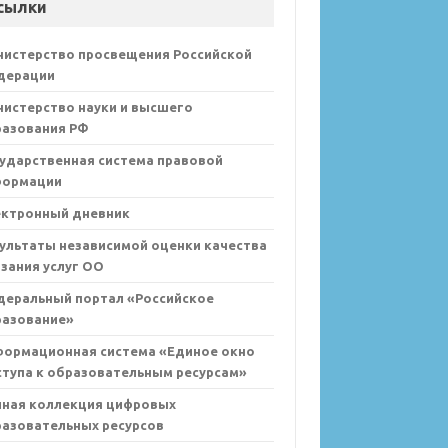
сылки
нистерство просвещения Российской
дерации
истерство науки и высшего
разования РФ
ударственная система правовой
формации
ектронный дневник
ультаты независимой оценки качества
зания услуг ОО
деральный портал «Российское
разование»
формационная система «Единое окно
тупа к образовательным ресурсам»
иная коллекция цифровых
азовательных ресурсов