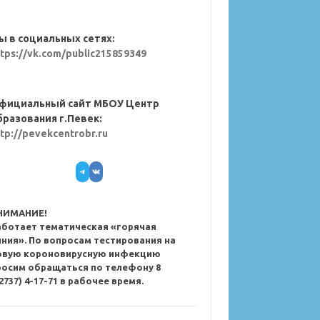
ы в социальных сетях:
ttps://vk.com/public215859349
фициальный сайт МБОУ Центр
бразования г.Певек:
ttp://pevekcentrobr.ru
Telegram
VK
НИМАНИЕ!
аботает тематическая «горячая
иния». По вопросам тестирования на
овую короновирусную инфекцию
росим обращаться по телефону 8
2737) 4-17-71 в рабочее время.