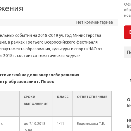
Оф
ежения
обр
нов
Нет комментариев
ельных событий на 2018-2019 уч. год Министерства
ции, в рамках Третьего Всероссийского фестиваля
Департамента образования, культуры и спорта ЧАО от
П
ря 2018 г. состоится тематическая
неделя
Най
атической недели энергосбережения
нтр образования г. Певек
СРОКИ
КЛАСС
ОТВЕТСТВЕННЫЕ
О
ВЫПОЛНЕНИЯ
h
Н
 к
до 7.10.2018
1-11
Евдокимова Т.Е.
h
года