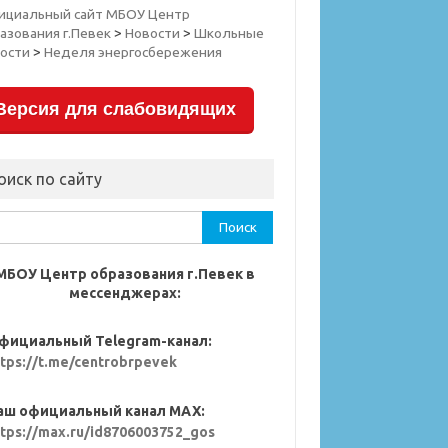
ициальный сайт МБОУ Центр
азования г.Певек
>
Новости
>
Школьные
ости
>
Неделя энергосбережения
Версия для слабовидящих
оиск по сайту
ти:
МБОУ Центр образования г.Певек в
мессенджерах:
фициальный Telegram-канал:
ttps://t.me/centrobrpevek
аш официальный канал MAX:
ttps://max.ru/id8706003752_gos