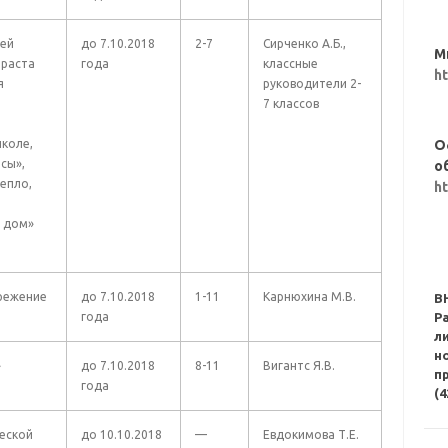
тей
до 7.10.2018
2-7
Сирченко А.Б.,
М
зраста
года
классные
h
я
руководители 2-
7 классов
школе,
О
сы»,
о
епло,
h
й дом»
режение
до 7.10.2018
1-11
Карнюхина М.В.
В
года
Р
л
н
»
до 7.10.2018
8-11
Вигантс Я.В.
п
года
(4
еской
до 10.10.2018
—
Евдокимова Т.Е.