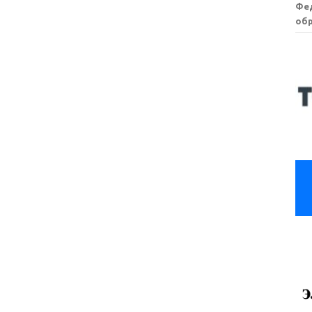
Фе
обр