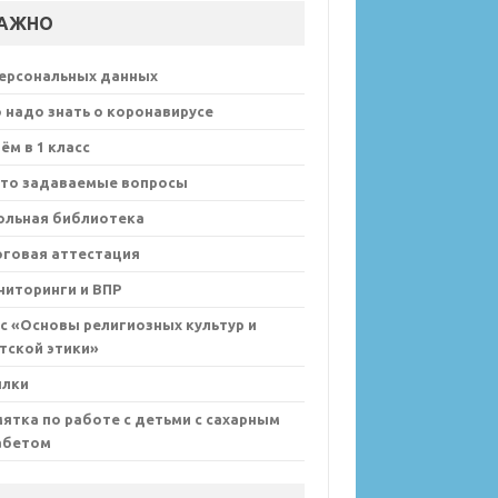
АЖНО
персональных данных
 надо знать о коронавирусе
ём в 1 класс
сто задаваемые вопросы
ольная библиотека
оговая аттестация
иторинги и ВПР
с «Основы религиозных культур и
тской этики»
ылки
ятка по работе с детьми с сахарным
абетом