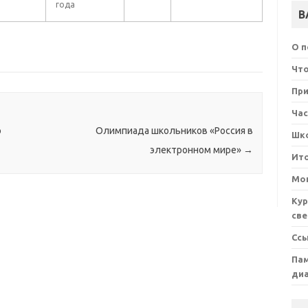
года
В
О 
Что
При
Ча
о
Олимпиада школьников «Россия в
Шк
электронном мире»
→
Ит
Мон
Кур
све
Сс
Пам
ди