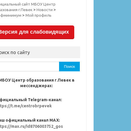
ициальный сайт МБОУ Центр
азования г.Певек
>
Новости
>
офминимум
>
Мой профиль
Версия для слабовидящих
оиск по сайту
ти:
МБОУ Центр образования г.Певек в
мессенджерах:
фициальный Telegram-канал:
ttps://t.me/centrobrpevek
аш официальный канал MAX:
ttps://max.ru/id8706003752_gos