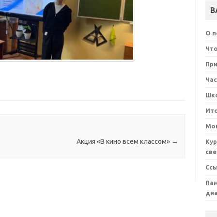
В
О 
Что
При
Ча
Шк
Ит
Мон
Акция «В кино всем классом»
→
Кур
све
Сс
Пам
ди