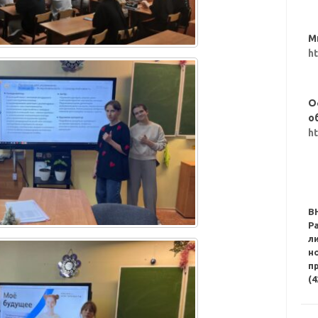
М
h
О
о
h
В
Р
л
н
п
(4