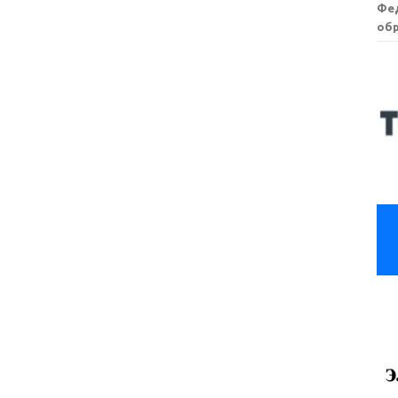
Фе
обр