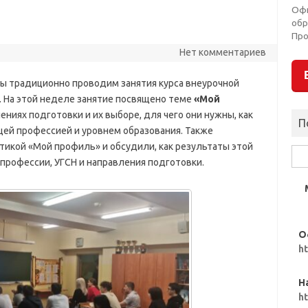
Оф
обр
Пр
Нет комментариев
мы традиционно проводим занятия курса внеурочной
. На этой неделе занятие посвящено теме
«Мой
ениях подготовки и их выборе, для чего они нужны, как
П
щей профессией и уровнем образования. Также
икой «Мой профиль» и обсудили, как результаты этой
Най
 профессии, УГСН и направления подготовки.
О
h
Н
h