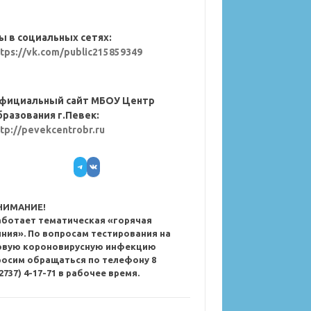
ы в социальных сетях:
ttps://vk.com/public215859349
фициальный сайт МБОУ Центр
бразования г.Певек:
ttp://pevekcentrobr.ru
Telegram
VK
НИМАНИЕ!
аботает тематическая «горячая
иния». По вопросам тестирования на
овую короновирусную инфекцию
росим обращаться по телефону 8
2737) 4-17-71 в рабочее время.