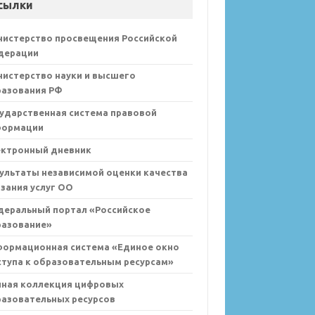
сылки
нистерство просвещения Российской
дерации
истерство науки и высшего
разования РФ
ударственная система правовой
формации
ектронный дневник
ультаты независимой оценки качества
зания услуг ОО
деральный портал «Российское
разование»
формационная система «Единое окно
тупа к образовательным ресурсам»
иная коллекция цифровых
азовательных ресурсов