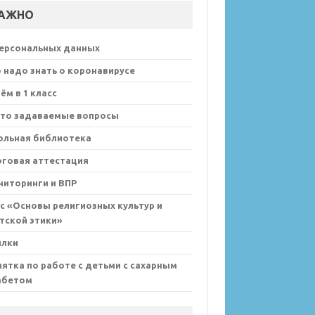
АЖНО
персональных данных
 надо знать о коронавирусе
ём в 1 класс
сто задаваемые вопросы
ольная библиотека
оговая аттестация
иторинги и ВПР
с «Основы религиозных культур и
тской этики»
ылки
ятка по работе с детьми с сахарным
абетом