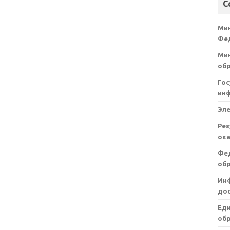
С
Ми
Фе
Мин
об
Гос
ин
Эл
Рез
ока
Фе
об
Ин
дос
Ед
обр