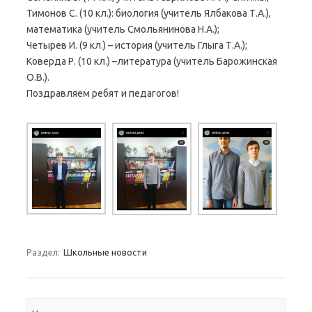
Тимонов С. (10 кл.): биология (учитель Ялбакова Т.А.),
математика (учитель Смольянинова Н.А.);
Четырев И. (9 кл.) – история (учитель Глыга Т.А.);
Коверда Р. (10 кл.) –литература (учитель Барожинская
О.В.).
Поздравляем ребят и педагогов!
Раздел:
Школьные новости