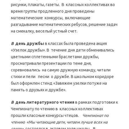
рисунки, плакаты, газеты. В классных коллективах во
время группы продленного дня проведены
математические конкурсы, включающие
разгадывание математических ребусов, решение задач
на смекалку, веселый устный счет.
В
день дружбы
в классах была проведена акция
«Узелок дружбы». В течение дня дети обменивались
цветными сплетенными браслетами дружбы,
просматривали презентации по теме дня,
соревновались на самую дружную команду, читали
стихи и пели песни о дружбе. В школьном коридоре
был оформлен стенд «Завяжем узелки потуже на
память о друзьях и дружбе».
В
день литературного чтения
в рамках подготовки к
Чемпионату по чтению в классных коллективах
прошли классные конкурсы чтецов.
Чемпионат по
чтению
«Мы читающие дети, читаем лучше всех на
свете»
состоялся в актовом зале школы. В