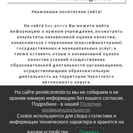
Уважаемые посетители сайта!
На сайте
bus.gov.ru
Вы можете найти
информацию о нужном учреждении, посмотреть
результаты независимой оценки качества,
ознакомиться с перечнями (классификаторами)
государственных и муниципальных услуг, а
также оставить отзыв о независимой оценке
качества условий осуществления
образовательной деятельности организациями,
осуществляющими образовательную
деятельность на территории Чукотского
автономного округа.
На сайте pevekcentrobr.ru мы не собираем и не
Посмотреть инструкцию
храним никакую информацию без вашего согласия.
Подробнее - в нашей
Политике
конфиденциальности
.
МБОУ Центр образования г.Певек
2014-2026
Cookie используются для сбора статистики и
информации технического характера и хранятся на
Политика конфиденциальности
вашем устройстве.
Принять