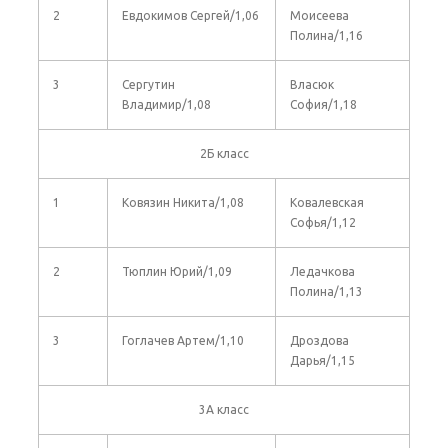
2
Евдокимов Сергей/1,06
Моисеева
Полина/1,16
3
Сергутин
Власюк
Владимир/1,08
София/1,18
2Б класс
1
Ковязин Никита/1,08
Ковалевская
Софья/1,12
2
Тюплин Юрий/1,09
Ледачкова
Полина/1,13
3
Гоглачев Артем/1,10
Дроздова
Дарья/1,15
3А класс