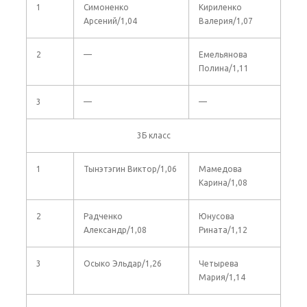
1
Симоненко
Кириленко
Арсений/1,04
Валерия/1,07
2
—
Емельянова
Полина/1,11
3
—
—
3Б класс
1
Тынэтэгин Виктор/1,06
Мамедова
Карина/1,08
2
Радченко
Юнусова
Александр/1,08
Рината/1,12
3
Осыко Эльдар/1,26
Четырева
Мария/1,14