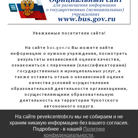
Уважаемые посетители сайта!
На сайте
bus.gov.ru
Вы можете найти
информацию о нужном учреждении, посмотреть
результаты независимой оценки качества,
ознакомиться с перечнями (классификаторами)
государственных и муниципальных услуг, а
также оставить отзыв о независимой оценке
качества условий осуществления
образовательной деятельности организациями,
осуществляющими образовательную
деятельность на территории Чукотского
автономного округа.
На сайте pevekcentrobr.ru мы не собираем и не
Посмотреть инструкцию
храним никакую информацию без вашего согласия.
Подробнее - в нашей
Политике
конфиденциальности
.