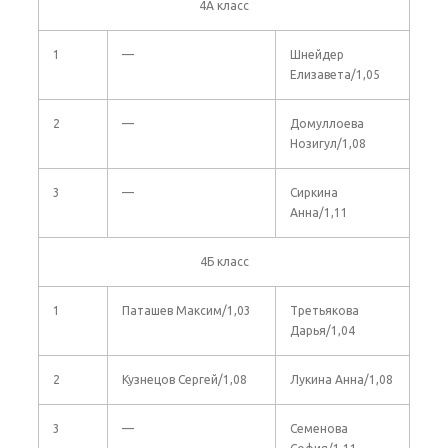
4А класс
1
—
Шнейдер
Елизавета/1,05
2
—
Домуллоева
Нозигул/1,08
3
—
Сиркина
Анна/1,11
4Б класс
1
Паташев Максим/1,03
Третьякова
Дарья/1,04
2
Кузнецов Сергей/1,08
Лукина Анна/1,08
3
—
Семенова