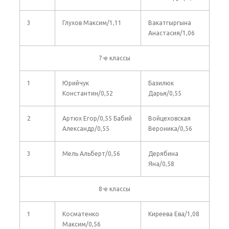
3
Глухов Максим/1,11
Вакатгыргына
Анастасия/1,06
7-е классы
1
Юрийчук
Базилюк
Константин/0,52
Дарья/0,55
2
Артюх Егор/0,55 Бабий
Войцеховская
Александр/0,55
Вероника/0,56
3
Мель Альберт/0,56
Дерябина
Яна/0,58
8-е классы
1
Косматенко
Киреева Ева/1,08
Максим/0,56