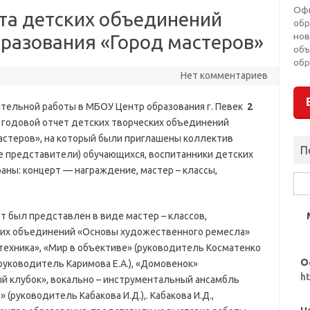
Оф
ета детских объединений
обр
нов
разования «Город мастеров»
объ
обр
Нет комментариев
тельной работы в МБОУ Центр образования г. Певек
2
 годовой отчет детских творческих объединений
астеров», на который были приглашены коллектив
П
е представители) обучающихся, воспитанники детских
ны: концерт — награждение, мастер – классы,
Най
ет был представлен в виде мастер – классов,
их объединений «Основы художественного ремесла»
отехника», «Мир в объективе» (руководитель Косматенко
О
(руководитель Каримова Е.А.), «Домовенок»
h
ый клубок», вокально – инструментальный ансамбль
 (руководитель Кабакова И.Д.),. Кабакова И.Д.,