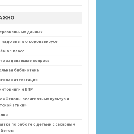
АЖНО
персональных данных
 надо знать о коронавирусе
ём в 1 класс
сто задаваемые вопросы
ольная библиотека
оговая аттестация
иторинги и ВПР
с «Основы религиозных культур и
тской этики»
ылки
ятка по работе с детьми с сахарным
абетом