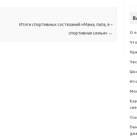
В
Итоги спортивных состязаний «Мама, папа, я –
О 
спортивная семья»
→
Что
При
Ча
Шк
Ит
Мон
Кур
све
Сс
Пам
ди