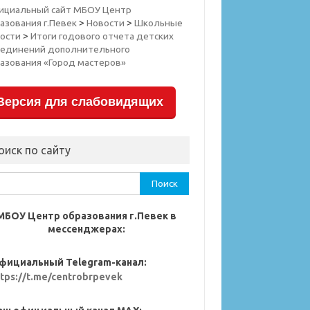
ициальный сайт МБОУ Центр
азования г.Певек
>
Новости
>
Школьные
ости
>
Итоги годового отчета детских
единений дополнительного
азования «Город мастеров»
Версия для слабовидящих
оиск по сайту
ти:
МБОУ Центр образования г.Певек в
мессенджерах:
фициальный Telegram-канал:
ttps://t.me/centrobrpevek