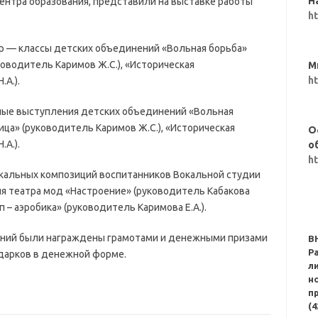
Н
 Центра образования, представили на выставке работы
h
р — классы детских объединений «Вольная борьба»
ководитель Каримов Ж.С.), «Историческая
М
h
А.).
ные выступления детских объединений «Вольная
ница» (руководитель Каримов Ж.С.), «Историческая
О
А.).
о
h
ыкальных композиций воспитанников Вокальной студии
ия театра мод «Настроение» (руководитель Кабакова
 – аэробика» (руководитель Каримова Е.А.).
ений были награждены грамотами и денежными призами
В
Р
дарков в денежной форме.
л
н
п
(4