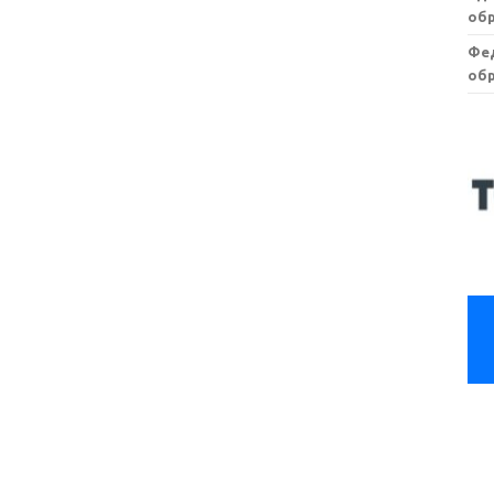
обр
Фе
обр