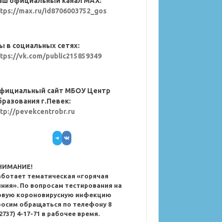
аш официальный канал MAX:
ttps://max.ru/id8706003752_gos
ы в социальных сетях:
ttps://vk.com/public215859349
фициальный сайт МБОУ Центр
бразования г.Певек:
ttp://pevekcentrobr.ru
Telegram
VK
НИМАНИЕ!
аботает тематическая «горячая
иния». По вопросам тестирования на
овую короновирусную инфекцию
росим обращаться по телефону 8
2737) 4-17-71 в рабочее время.