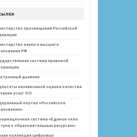
сылки
нистерство просвещения Российской
дерации
истерство науки и высшего
разования РФ
ударственная система правовой
формации
ектронный дневник
ультаты независимой оценки качества
зания услуг ОО
деральный портал «Российское
разование»
формационная система «Единое окно
тупа к образовательным ресурсам»
иная коллекция цифровых