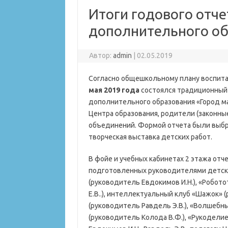
Итоги годового отч
дополнительного об
Автор:
admin
|
02.05.2019
Согласно общешкольному плану воспита
мая 2019 года
состоялся традиционный
дополнительного образования «Город м
Центра образования, родители (законны
объединений. Формой отчета были выбра
творческая выставка детских работ.
В фойе и учебных кабинетах 2 этажа отч
подготовленных руководителями детск
(руководитель Евдокимов И.Н.), «Робот
Е.В..), интеллектуальный клуб «Шажок» 
(руководитель Равдель Э.В.), «Волшебн
(руководитель Колода В.Ф.), «Рукоделие»