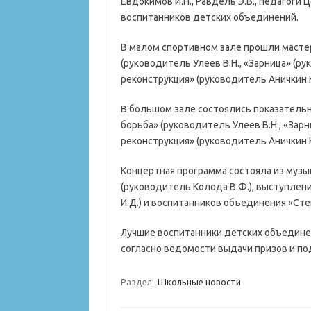
Евдокимов И.Н., Равдель Э.В., педагоги
воспитанников детских объединений.
В малом спортивном зале прошли масте
(руководитель Улеев В.Н., «Зарница» (ру
реконструкция» (руководитель Аничкин Н.
В большом зале состоялись показатель
борьба» (руководитель Улеев В.Н., «Зар
реконструкция» (руководитель Аничкин Н.
Концертная программа состояла из муз
(руководитель Колода В.Ф.), выступлен
И.Д.) и воспитанников объединения «Степ
Лучшие воспитанники детских объедин
согласно ведомости выдачи призов и по
Раздел:
Школьные новости