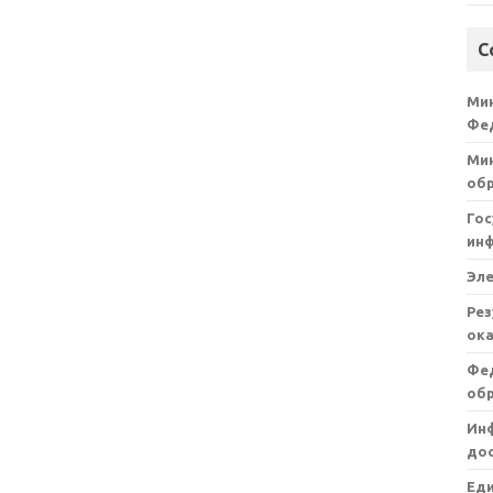
С
Ми
Фе
Мин
об
Гос
ин
Эл
Рез
ока
Фе
об
Ин
дос
Ед