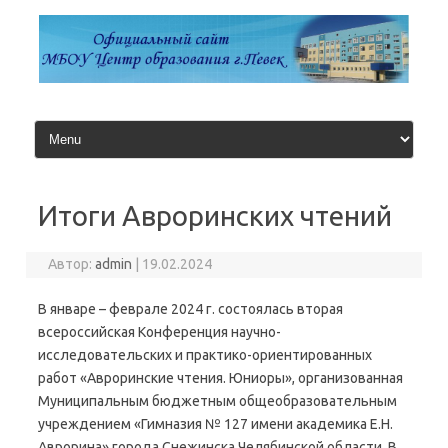
Перейти
к
содержимому
Итоги Авроринских чтений
Автор:
admin
|
19.02.2024
В январе – феврале 2024 г. состоялась вторая
всероссийская Конференция научно-
исследовательских и практико-ориентированных
работ «Авроринские чтения. Юниоры», организованная
Муниципальным бюджетным общеобразовательным
учреждением «Гимназия № 127 имени академика Е.Н.
Аврорина» города Снежинска Челябинской области. В