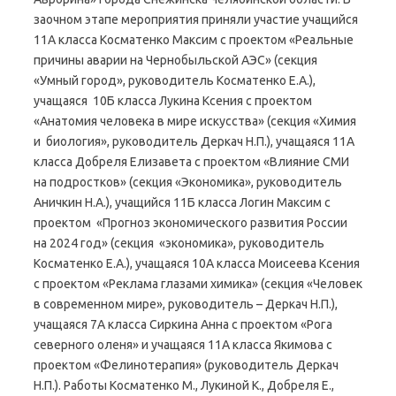
заочном этапе мероприятия приняли участие учащийся
11А класса Косматенко Максим с проектом «Реальные
причины аварии на Чернобыльской АЭС» (секция
«Умный город», руководитель Косматенко Е.А.),
учащаяся 10Б класса Лукина Ксения с проектом
«Анатомия человека в мире искусства» (секция «Химия
и биология», руководитель Деркач Н.П.), учащаяся 11А
класса Добреля Елизавета с проектом «Влияние СМИ
на подростков» (секция «Экономика», руководитель
Аничкин Н.А.), учащийся 11Б класса Логин Максим с
проектом «Прогноз экономического развития России
на 2024 год» (секция «экономика», руководитель
Косматенко Е.А.), учащаяся 10А класса Моисеева Ксения
с проектом «Реклама глазами химика» (секция «Человек
в современном мире», руководитель – Деркач Н.П.),
учащаяся 7А класса Сиркина Анна с проектом «Рога
северного оленя» и учащаяся 11А класса Якимова с
проектом «Фелинотерапия» (руководитель Деркач
Н.П.). Работы Косматенко М., Лукиной К., Добреля Е.,