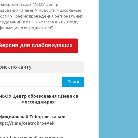
ициальный сайт МБОУ Центр
азования г.Певек
>
Новости
>
Школьные
ости
>
График проведения региональных
ледований для 1-х классов в 2023 году
формация для родителей)
Версия для слабовидящих
оиск по сайту
ти:
МБОУ Центр образования г.Певек в
мессенджерах:
фициальный Telegram-канал:
ttps://t.me/centrobrpevek