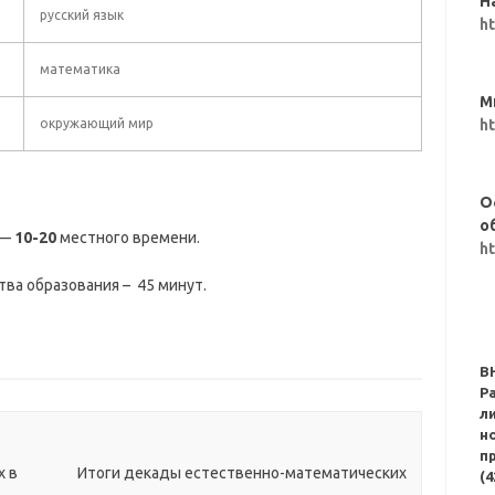
Н
русский язык
h
математика
М
окружающий мир
h
О
о
 —
10-20
местного времени.
h
ва образования – 45 минут.
В
Р
л
н
п
х в
Итоги декады естественно-математических
(4