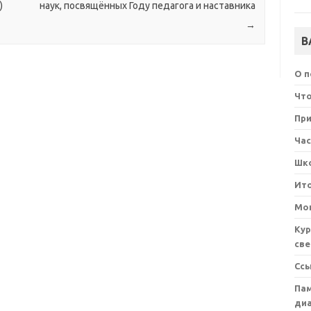
)
наук, посвящённых Году педагога и наставника
→
В
О 
Что
При
Ча
Шк
Ит
Мон
Кур
све
Сс
Пам
ди