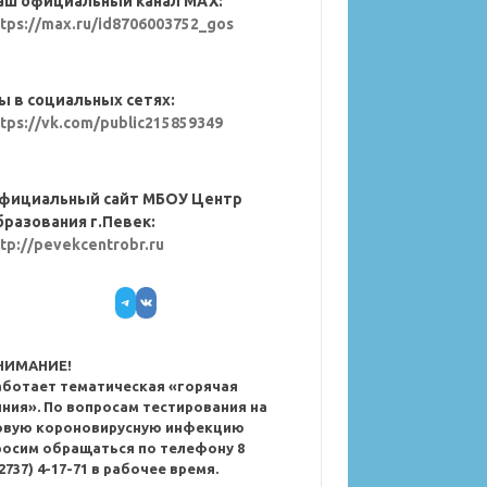
аш официальный канал MAX:
ttps://max.ru/id8706003752_gos
ы в социальных сетях:
ttps://vk.com/public215859349
фициальный сайт МБОУ Центр
бразования г.Певек:
ttp://pevekcentrobr.ru
Telegram
VK
НИМАНИЕ!
аботает тематическая «горячая
иния». По вопросам тестирования на
овую короновирусную инфекцию
росим обращаться по телефону 8
2737) 4-17-71 в рабочее время.