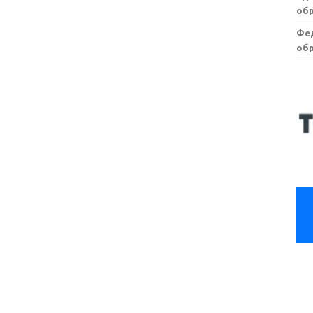
обр
Фе
обр