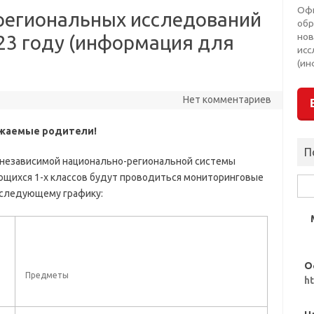
Оф
региональных исследований
обр
нов
023 году (информация для
исс
(ин
Нет комментариев
жаемые родители!
П
я независимой национально-региональной системы
ющихся 1-х классов будут проводиться мониторинговые
Най
 следующему графику:
О
Предметы
h