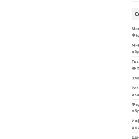
С
Ми
Фе
Мин
об
Гос
ин
Эл
Рез
ока
Фе
об
Ин
дос
Ед