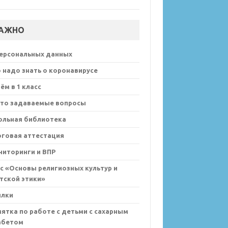
АЖНО
персональных данных
 надо знать о коронавирусе
ём в 1 класс
сто задаваемые вопросы
ольная библиотека
оговая аттестация
иторинги и ВПР
с «Основы религиозных культур и
тской этики»
ылки
ятка по работе с детьми с сахарным
абетом