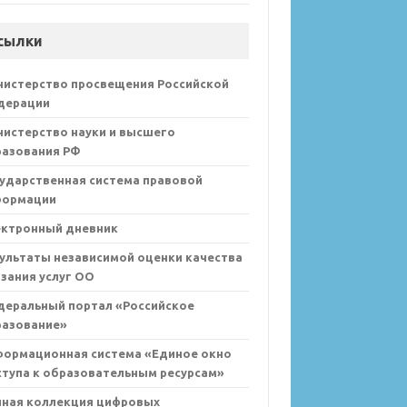
сылки
нистерство просвещения Российской
дерации
истерство науки и высшего
разования РФ
ударственная система правовой
формации
ектронный дневник
ультаты независимой оценки качества
зания услуг ОО
деральный портал «Российское
разование»
формационная система «Единое окно
тупа к образовательным ресурсам»
иная коллекция цифровых