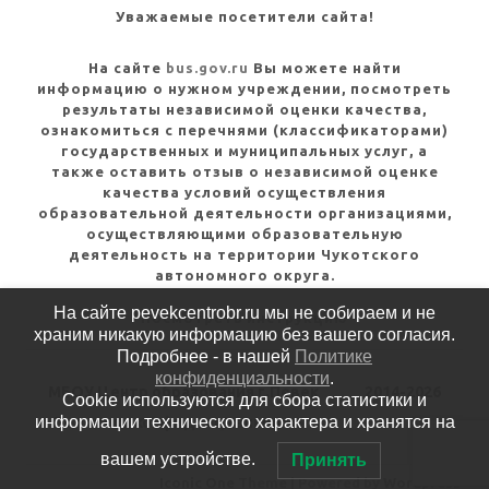
Уважаемые посетители сайта!
На сайте
bus.gov.ru
Вы можете найти
информацию о нужном учреждении, посмотреть
результаты независимой оценки качества,
ознакомиться с перечнями (классификаторами)
государственных и муниципальных услуг, а
также оставить отзыв о независимой оценке
качества условий осуществления
образовательной деятельности организациями,
осуществляющими образовательную
деятельность на территории Чукотского
автономного округа.
На сайте pevekcentrobr.ru мы не собираем и не
Посмотреть инструкцию
храним никакую информацию без вашего согласия.
Подробнее - в нашей
Политике
конфиденциальности
.
МБОУ Центр образования г.Певек
2014-2026
Cookie используются для сбора статистики и
информации технического характера и хранятся на
Политика конфиденциальности
вашем устройстве.
Принять
Iconic One
Theme | Powered by
Wordpress