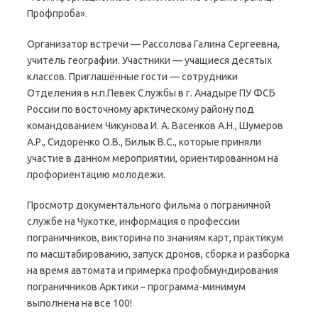
Профпроба».
Организатор встречи — Рассолова Галина Сергеевна,
учитель географии. Участники — учащиеся десятых
классов. Приглашённые гости — сотрудники
Отделения в н.п.Певек Службы в г. Анадыре ПУ ФСБ
России по восточному арктическому району под
командованием Чикунова И. А. Васенков А.Н., Шумеров
А.Р., Сидоренко О.В., Билык В.С., которые приняли
участие в данном мероприятии, ориентированном на
профориентацию молодежи.
Просмотр документального фильма о пограничной
службе на Чукотке, информация о профессии
пограничников, викторина по знаниям карт, практикум
по масштабированию, запуск дронов, сборка и разборка
на время автомата и примерка профобмундирования
пограничников Арктики – программа-минимум
выполнена на все 100!