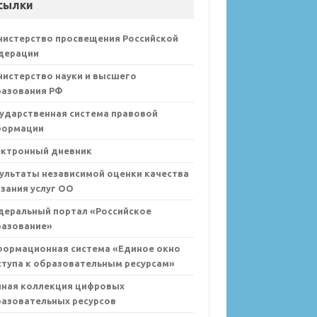
сылки
нистерство просвещения Российской
дерации
истерство науки и высшего
разования РФ
ударственная система правовой
формации
ектронный дневник
ультаты независимой оценки качества
зания услуг ОО
деральный портал «Российское
разование»
формационная система «Единое окно
тупа к образовательным ресурсам»
иная коллекция цифровых
азовательных ресурсов