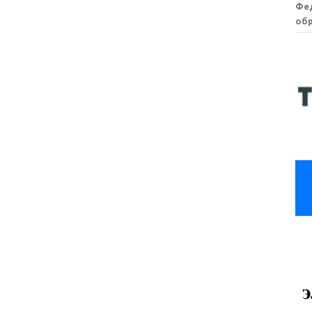
Фе
обр