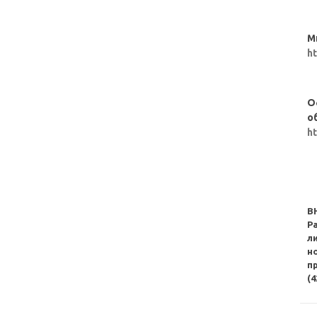
М
h
О
о
h
В
Р
л
н
п
(4