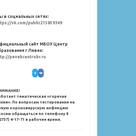
ы в социальных сетях:
ttps://vk.com/public215859349
фициальный сайт МБОУ Центр
бразования г.Певек:
ttp://pevekcentrobr.ru
Telegram
VK
НИМАНИЕ!
аботает тематическая «горячая
иния». По вопросам тестирования на
овую короновирусную инфекцию
росим обращаться по телефону 8
2737) 4-17-71 в рабочее время.