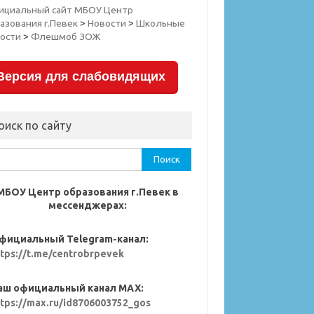
ициальный сайт МБОУ Центр
азования г.Певек
>
Новости
>
Школьные
ости
>
Флешмоб ЗОЖ
Версия для слабовидящих
оиск по сайту
ти:
МБОУ Центр образования г.Певек в
мессенджерах:
фициальный Telegram-канал:
ttps://t.me/centrobrpevek
аш официальный канал MAX:
ttps://max.ru/id8706003752_gos