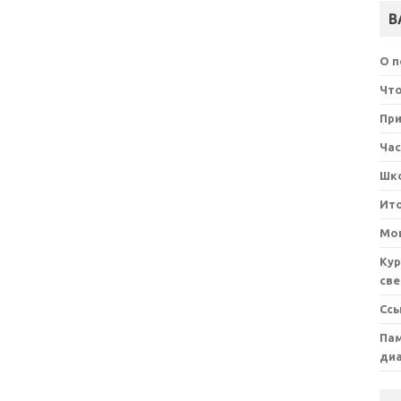
В
О 
Что
При
Ча
Шк
Ит
Мон
Кур
све
Сс
Пам
ди