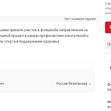
Оф
обр
нов
Нет комментариев
ники приняли участие в флешмобе направленном на
лешмоб прошел в рамках профилактики алкогольной и
ль спорта в поддержании здоровья.
П
Най
ое»
Россия безопасная
→
О
h
Н
h