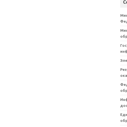
С
Ми
Фе
Мин
об
Гос
ин
Эл
Рез
ока
Фе
об
Ин
дос
Ед
обр