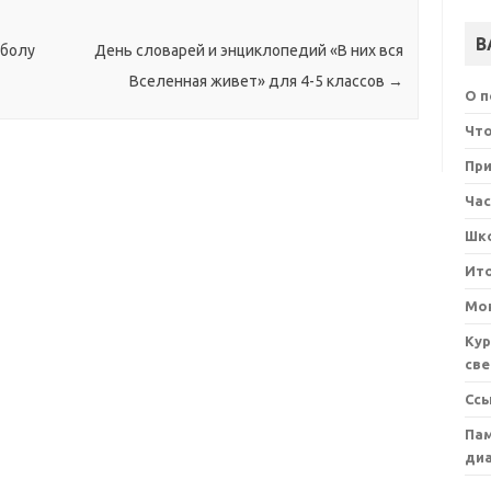
В
йболу
День словарей и энциклопедий «В них вся
Вселенная живет» для 4-5 классов
→
О 
Что
При
Ча
Шк
Ит
Мон
Кур
све
Сс
Пам
ди