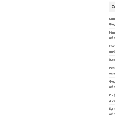
С
Ми
Фе
Мин
об
Гос
ин
Эл
Рез
ока
Фе
об
Ин
дос
Ед
обр