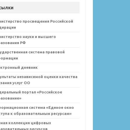
сылки
нистерство просвещения Российской
дерации
истерство науки и высшего
разования РФ
ударственная система правовой
формации
ектронный дневник
ультаты независимой оценки качества
зания услуг ОО
деральный портал «Российское
разование»
формационная система «Единое окно
тупа к образовательным ресурсам»
иная коллекция цифровых
азовательных ресурсов