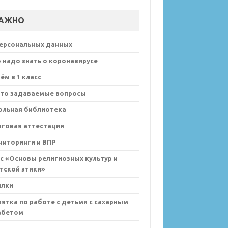
АЖНО
персональных данных
 надо знать о коронавирусе
ём в 1 класс
сто задаваемые вопросы
ольная библиотека
оговая аттестация
иторинги и ВПР
с «Основы религиозных культур и
тской этики»
ылки
ятка по работе с детьми с сахарным
абетом