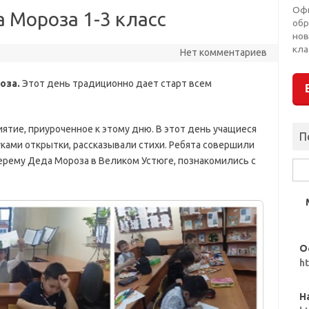
Оф
 Мороза 1-3 класс
обр
нов
кла
Нет комментариев
оза.
Этот день традиционно дает старт всем
тие, приуроченное к этому дню. В этот день учащиеся
П
уками открытки, рассказывали стихи. Ребята совершили
ерему Деда Мороза в Великом Устюге, познакомились с
Най
О
h
Н