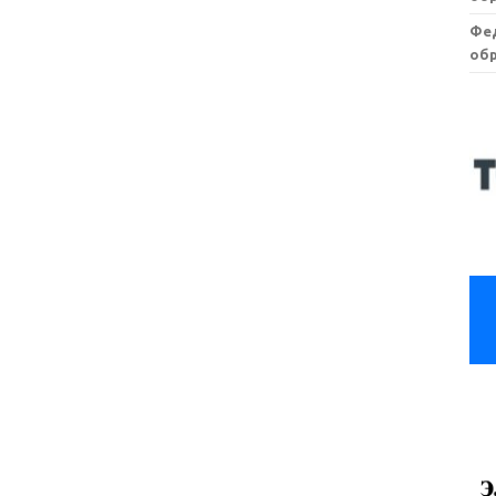
Фе
обр