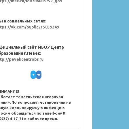
ttps://max.ru/id8706003752_gos
ы в социальных сетях:
ttps://vk.com/public215859349
фициальный сайт МБОУ Центр
бразования г.Певек:
ttp://pevekcentrobr.ru
Telegram
VK
НИМАНИЕ!
аботает тематическая «горячая
иния». По вопросам тестирования на
овую короновирусную инфекцию
росим обращаться по телефону 8
2737) 4-17-71 в рабочее время.