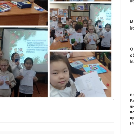
h
М
h
О
о
h
В
Р
л
н
п
(4