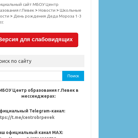
ициальный сайт МБОУ Центр
азования г.Певек
>
Новости
>
Школьные
ости
>
День рождения Деда Мороза 1-3
сс
Версия для слабовидящих
оиск по сайту
ти:
МБОУ Центр образования г.Певек в
мессенджерах:
фициальный Telegram-канал:
ttps://t.me/centrobrpevek
аш официальный канал MAX: