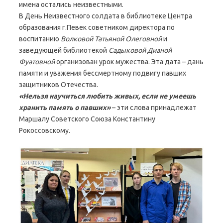
имена остались неизвестными.
В День Неизвестного солдата в библиотеке Центра
образования г.Певек советником директора по
воспитанию
Волковой Татьяной Олеговной
и
заведующей библиотекой
Садыковой Дианой
Фуатовной
организован урок мужества. Эта дата – дань
памяти и уважения бессмертному подвигу павших
защитников Отечества.
«Нельзя научиться любить живых, если не умеешь
хранить память о павших»
– эти слова принадлежат
Маршалу Советского Союза Константину
Рокоссовскому.