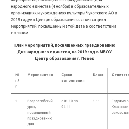
народного единства (4 ноября) в образовательных
организациях и учреждениях культуры Чукотского АО в
2019 году» в Центре образования состоится цикл
мероприятий, посвященный этой дате в соответствии
с планом.
План мероприятий, посвященных празднованию
Дня народного единства, на 2019 год в МБОУ
Центр образования г. Певек
№
Мероприятия
Сроки
Класс
Ответст
п/
выполнения
п
1
Всероссийский
с 01.10 по
1-11
Евдокимов
урок,
04.11
Классные
посвященный
руководи
празднованию
Дня