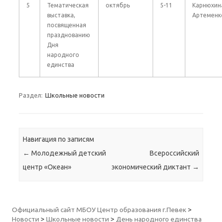
5
Тематическая
октябрь
5-11
Карнюхина
выставка,
Артеменко
посвященная
празднованию
Дня
народного
единства
Раздел:
Школьные новости
Навигация по записям
←
Молодежный детский
Всероссийский
центр «Океан»
экономический диктант
→
Официальный сайт МБОУ Центр образования г.Певек
>
Новости
>
Школьные новости
>
День народного единства