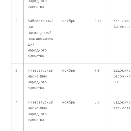
народного
единства
2
Библиотечный
ноябрь
9-11
Карнюхина
час,
Артеменко
посвященный
празднованию
Дня
народного
единства
3
Литературный
ноябрь
7-8
Евдокимов
час ко Дню
Барожинс
народного
О.В.
единства
4
Литературный
ноябрь
5-6
Евдокимов
час ко Дню
Каримова 
народного
единства