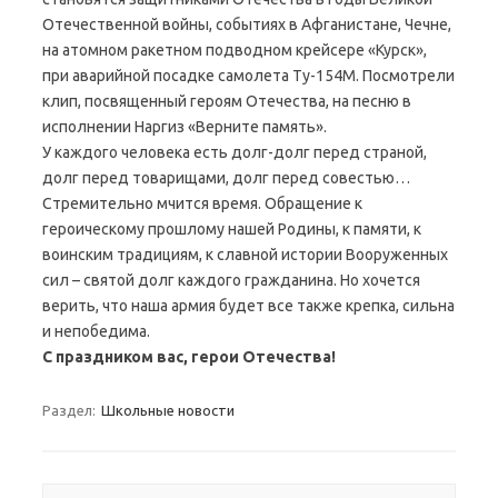
Отечественной войны, событиях в Афганистане, Чечне,
на атомном ракетном подводном крейсере «Курск»,
при аварийной посадке самолета Ту-154М. Посмотрели
клип, посвященный героям Отечества, на песню в
исполнении Наргиз «Верните память».
У каждого человека есть долг-долг перед страной,
долг перед товарищами, долг перед совестью…
Стремительно мчится время. Обращение к
героическому прошлому нашей Родины, к памяти, к
воинским традициям, к славной истории Вооруженных
сил – святой долг каждого гражданина. Но хочется
верить, что наша армия будет все также крепка, сильна
и непобедима.
С праздником вас, герои Отечества!
Раздел:
Школьные новости