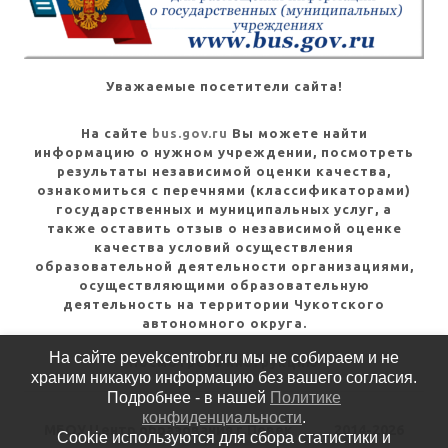
Уважаемые посетители сайта!
На сайте
bus.gov.ru
Вы можете найти
информацию о нужном учреждении, посмотреть
результаты независимой оценки качества,
ознакомиться с перечнями (классификаторами)
государственных и муниципальных услуг, а
также оставить отзыв о независимой оценке
качества условий осуществления
образовательной деятельности организациями,
осуществляющими образовательную
деятельность на территории Чукотского
автономного округа.
На сайте pevekcentrobr.ru мы не собираем и не
Посмотреть инструкцию
храним никакую информацию без вашего согласия.
Подробнее - в нашей
Политике
конфиденциальности
.
МБОУ Центр образования г.Певек
2014-2026
Cookie используются для сбора статистики и