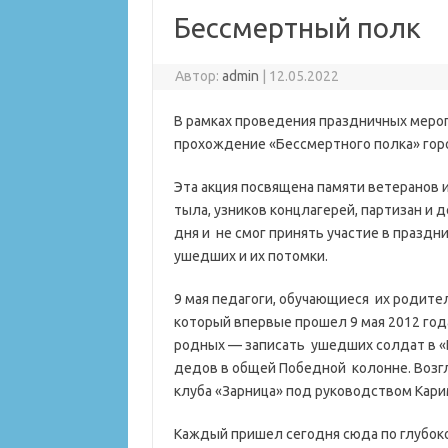
Бессмертный полк
Автор:
admin
|
12.05.2022
В рамках проведения праздничных меро
прохождение «Бессмертного полка» горо
Эта акция посвящена памяти ветеранов 
тыла, узников концлагерей, партизан и
дня и не смог принять участие в празд
ушедших и их потомки.
9 мая педагоги, обучающиеся их родите
который впервые прошел 9 мая 2012 год
родных — записать ушедших солдат в «Б
дедов в общей Победной колонне. Возгл
клуба «Зарница» под руководством Кари
Каждый пришел сегодня сюда по глубоко 