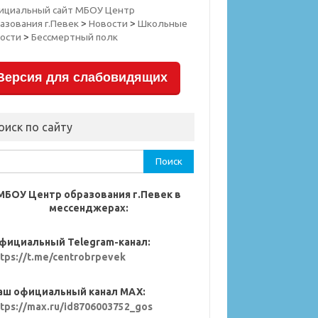
ициальный сайт МБОУ Центр
азования г.Певек
>
Новости
>
Школьные
ости
>
Бессмертный полк
Версия для слабовидящих
оиск по сайту
ти:
МБОУ Центр образования г.Певек в
мессенджерах:
фициальный Telegram-канал:
ttps://t.me/centrobrpevek
аш официальный канал MAX:
ttps://max.ru/id8706003752_gos