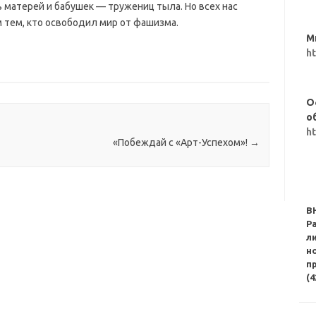
 матерей и бабушек — тружениц тыла. Но всех нас
 тем, кто освободил мир от фашизма.
М
h
О
о
h
«Побеждай с «Арт-Успехом»!
→
В
Р
л
н
п
(4