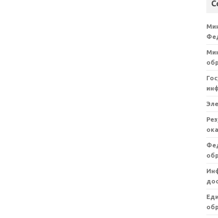
С
Ми
Фе
Мин
об
Гос
ин
Эл
Рез
ока
Фе
об
Ин
дос
Ед
обр