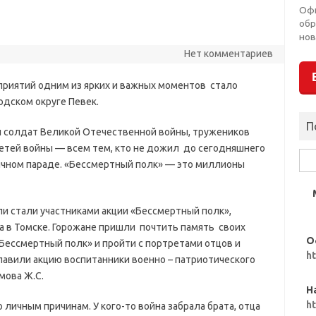
Оф
обр
нов
Нет комментариев
приятий одним из ярких и важных моментов стало
дском округе Певек.
П
и солдат Великой Отечественной войны, тружеников
 детей войны — всем тем, кто не дожил до сегодняшнего
Най
ничном параде. «Бессмертный полк» — это миллионы
ли стали участниками акции «Бессмертный полк»,
а в Томске. Горожане пришли почтить память своих
О
ессмертный полк» и пройти с портретами отцов и
h
авили акцию воспитанники военно – патриотического
мова Ж.С.
Н
h
личным причинам. У кого-то война забрала брата, отца