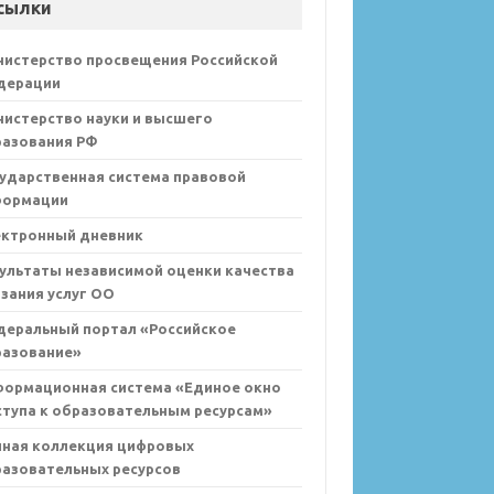
сылки
нистерство просвещения Российской
дерации
истерство науки и высшего
разования РФ
ударственная система правовой
формации
ектронный дневник
ультаты независимой оценки качества
зания услуг ОО
деральный портал «Российское
разование»
формационная система «Единое окно
тупа к образовательным ресурсам»
иная коллекция цифровых
азовательных ресурсов