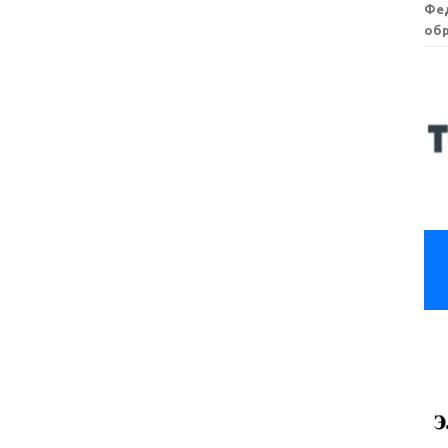
Фе
обр