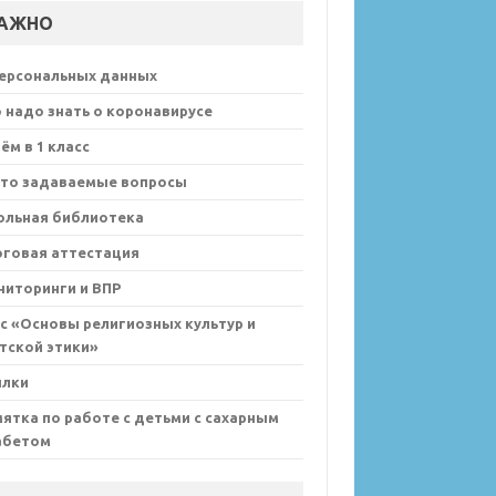
АЖНО
персональных данных
 надо знать о коронавирусе
ём в 1 класс
сто задаваемые вопросы
ольная библиотека
оговая аттестация
иторинги и ВПР
с «Основы религиозных культур и
тской этики»
ылки
ятка по работе с детьми с сахарным
абетом