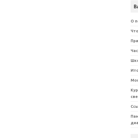
В
О 
Что
При
Ча
Шк
Ит
Мон
Кур
све
Сс
Пам
ди