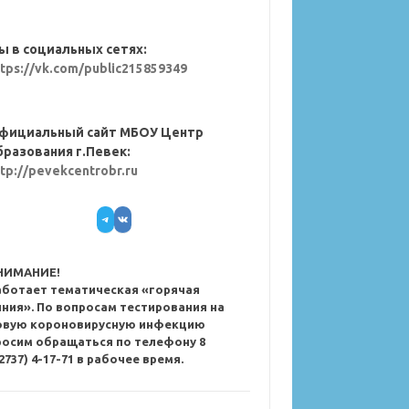
ы в социальных сетях:
ttps://vk.com/public215859349
фициальный сайт МБОУ Центр
бразования г.Певек:
ttp://pevekcentrobr.ru
Telegram
VK
НИМАНИЕ!
аботает тематическая «горячая
иния». По вопросам тестирования на
овую короновирусную инфекцию
росим обращаться по телефону 8
2737) 4-17-71 в рабочее время.