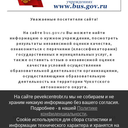
Уважаемые посетители сайта!
На сайте
bus.gov.ru
Вы можете найти
информацию о нужном учреждении, посмотреть
результаты независимой оценки качества,
ознакомиться с перечнями (классификаторами)
государственных и муниципальных услуг, а
также оставить отзыв о независимой оценке
качества условий осуществления
образовательной деятельности организациями,
осуществляющими образовательную
деятельность на территории Чукотского
автономного округа.
На сайте pevekcentrobr.ru мы не собираем и не
Посмотреть инструкцию
храним никакую информацию без вашего согласия.
Подробнее - в нашей
Политике
конфиденциальности
.
МБОУ Центр образования г.Певек
2014-2026
Cookie используются для сбора статистики и
информации технического характера и хранятся на
Политика конфиденциальности