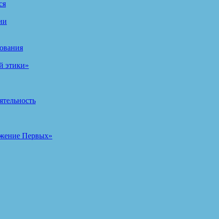
ся
ии
зования
й этики»
ятельность
ижение Первых»