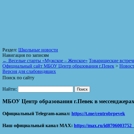
Раздел:
Школьные новости
Навигация по записям
←
Веселые старты «Мужское – Женское»
Товарищеские встреч
Официальный сайт МБОУ Центр образования г.Певек
>
Новос
Версия для слабовидящих
Поиск по сайту
Найти:
МБОУ Центр образования г.Певек в мессенджерах
Официальный Telegram-канал:
https://t.me/centrobrpevek
Наш официальный канал MAX:
https://max.ru/id8706003752