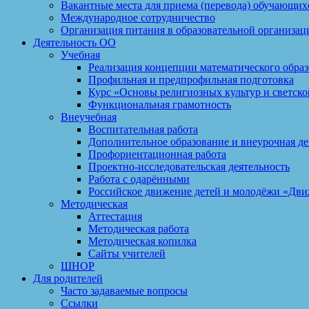
Вакантные места для приема (перевода) обучающих
Международное сотрудничество
Организация питания в образовательной организац
Деятельность ОО
Учебная
Реализация концепции математического обра
Профильная и предпрофильная подготовка
Курс «Основы религиозных культур и светско
Функциональная грамотность
Внеучебная
Воспитательная работа
Дополнительное образование и внеурочная де
Профориентационная работа
Проектно-исследовательская деятельность
Работа с одарёнными
Российское движение детей и молодёжи «Дв
Методическая
Аттестация
Методическая работа
Методическая копилка
Сайты учителей
ШНОР
Для родителей
Часто задаваемые вопросы
Ссылки